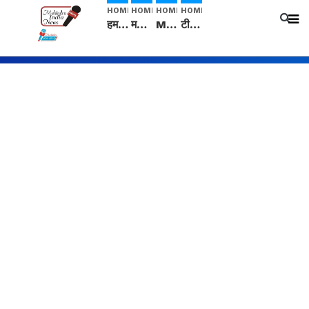
HOME
HOME
HOME
HOME
हम सनातनी..." सांसद kangana Ranaut से क्या बोली लड़की? Viral Jantar-Mantar | CJP protest
मनीषा हत्याकांड: हत्या, आत्महत्या या कोई बड़ा राज? | Full Story | Josh Haryana
Mangalsutra: हिंदू धर्म में शादी के बाद मंगलसूत्र क्यों पहनती है महिलाएं, किसने शुरु की ये परंपरा
टीम बीकेई ने एग्रीकल्चर ग्रेड की यूरिया खाद गट्टों में बदलकर टेक्निकल ग्रेड में बेचने वालों पर करवाई कार्रवाई: लखविंदर सिंह औलख