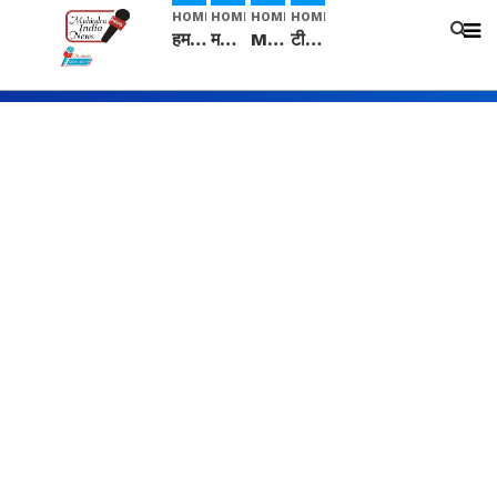
HOME
HOME
HOME
HOME
हम सनातनी..." सांसद kangana Ranaut से क्या बोली लड़की? Viral Jantar-Mantar | CJP protest
मनीषा हत्याकांड: हत्या, आत्महत्या या कोई बड़ा राज? | Full Story | Josh Haryana
Mangalsutra: हिंदू धर्म में शादी के बाद मंगलसूत्र क्यों पहनती है महिलाएं, किसने शुरु की ये परंपरा
टीम बीकेई ने एग्रीकल्चर ग्रेड की यूरिया खाद गट्टों में बदलकर टेक्निकल ग्रेड में बेचने वालों पर करवाई कार्रवाई: लखविंदर सिंह औलख