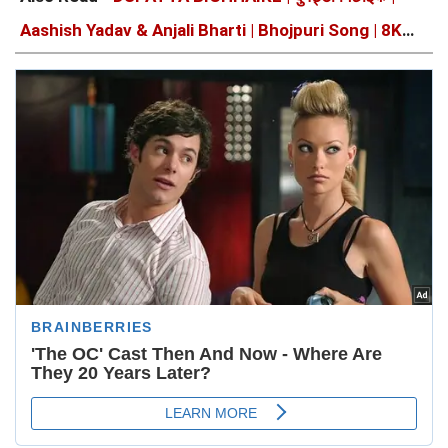
Aashish Yadav & Anjali Bharti | Bhojpuri Song | 8K
Video