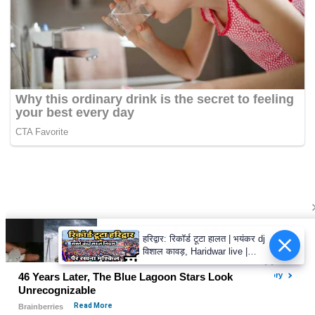
हरिद्वार: रिकॉर्ड टूटा हालत | भयंकर dj
विशाल कावड़, Haridwar live |
Kawad mela haridwar,Har ki
paudi