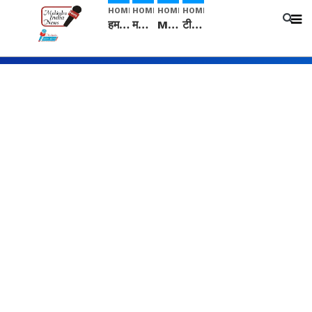
HOME
HOME
HOME
HOME
हम सनातनी..." सांसद kangana Ranaut से क्या बोली लड़की? Viral Jantar-Mantar | CJP protest
मनीषा हत्याकांड: हत्या, आत्महत्या या कोई बड़ा राज? | Full Story | Josh Haryana
Mangalsutra: हिंदू धर्म में शादी के बाद मंगलसूत्र क्यों पहनती है महिलाएं, किसने शुरु की ये परंपरा
टीम बीकेई ने एग्रीकल्चर ग्रेड की यूरिया खाद गट्टों में बदलकर टेक्निकल ग्रेड में बेचने वालों पर करवाई कार्रवाई: लखविंदर सिंह औलख