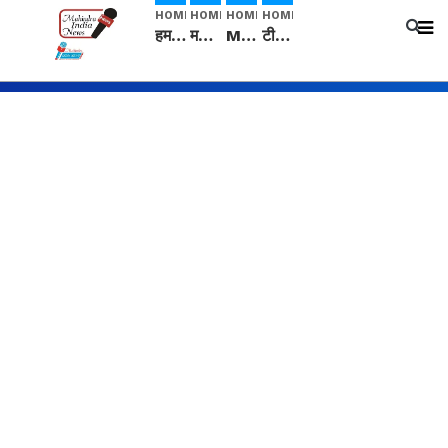
HOME
HOME
HOME
HOME
हम सनातनी..." सांसद kangana Ranaut से क्या बोली लड़की? Viral Jantar-Mantar | CJP protest
मनीषा हत्याकांड: हत्या, आत्महत्या या कोई बड़ा राज? | Full Story | Josh Haryana
Mangalsutra: हिंदू धर्म में शादी के बाद मंगलसूत्र क्यों पहनती है महिलाएं, किसने शुरु की ये परंपरा
टीम बीकेई ने एग्रीकल्चर ग्रेड की यूरिया खाद गट्टों में बदलकर टेक्निकल ग्रेड में बेचने वालों पर करवाई कार्रवाई: लखविंदर सिंह औलख