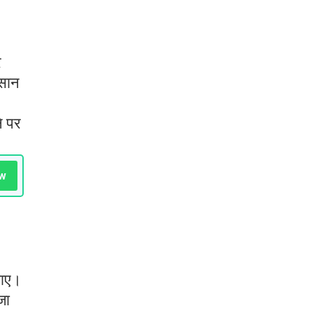
र
िसान
े पर
w
वाए।
जा