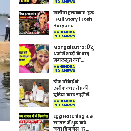
INDIANEWS
Jantar-Mantar |
CJP protest
मनीषा हत्याकांड: हत्या, आत्महत्या या क
| Full Story | Josh
Haryana
MAHENDRA
INDIANEWS
Mangalsutra: हिंदू
धर्म में शादी के बाद
मंगलसूत्र क्यों
पहनती है महिलाएं,
MAHENDRA
INDIANEWS
किसने शुरु की ये
परंपरा
टीम बीकेई ने
एग्रीकल्चर ग्रेड की
यूरिया खाद गट्टों में
बदलकर टेक्निकल
MAHENDRA
INDIANEWS
ग्रेड में बेचने वालों पर
करवाई कार्रवाई:
Egg Hatching कम
लखविंदर सिंह
लागत में शुरू करे
औलख
नया बिजनेस। 17