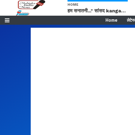
HOME
हम सनातनी..." सांसद kangana Ranaut से क्या बोली लड़की? Viral Jantar-Mantar | CJP protest
Home
लेटेस