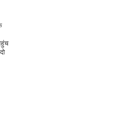
े
हुंच
 दो