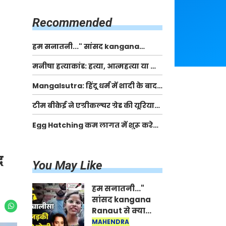
किसानों को मिलेगी 70 % तक सहायता
राशि
Recommended
हम सनातनी..." सांसद kangana
Ranaut से क्या बोली लड़की? Viral
मनीषा हत्याकांड: हत्या, आत्महत्या या कोई बड़ा राज?
Jantar-Mantar | CJP protest
| Full Story | Josh Haryana
Mangalsutra: हिंदू धर्म में शादी के बाद
मंगलसूत्र क्यों पहनती है महिलाएं, किसने
टीम बीकेई ने एग्रीकल्चर ग्रेड की यूरिया
शुरु की ये परंपरा
खाद गट्टों में बदलकर टेक्निकल ग्रेड में
Egg Hatching कम लागत में शुरू करे
बेचने वालों पर करवाई कार्रवाई:
नया बिजनेस। 17 हजार रुपए से शुरू करे।
लखविंदर सिंह औलख
Egg Hatching Machine
द
You May Like
हम सनातनी..."
सांसद kangana
Ranaut से क्या
बोली लड़की? Viral
MAHENDRA