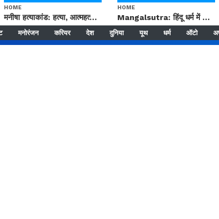
HOME
HOME
मनीषा हत्याकांड: हत्या, आत्महत्या या कोई बड़ा राज? | Full Story | Josh Haryana
Mangalsutra: हिंदू धर्म में शादी के बाद मंगलसूत्र क्यों पहनती है महिलाएं, किसने शुरु की ये परंपरा
्ट
मनोरंजन
करियर
देश
दुनिया
यूथ
धर्म
ऑटो
अ