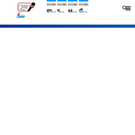
HOME
HOME
HOME
HOME
हम सनातनी..." सांसद kangana Ranaut से क्या बोली लड़की? Viral Jantar-Mantar | CJP protest
मनीषा हत्याकांड: हत्या, आत्महत्या या कोई बड़ा राज? | Full Story | Josh Haryana
Mangalsutra: हिंदू धर्म में शादी के बाद मंगलसूत्र क्यों पहनती है महिलाएं, किसने शुरु की ये परंपरा
टीम बीकेई ने एग्रीकल्चर ग्रेड की यूरिया खाद गट्टों में बदलकर टेक्निकल ग्रेड में बेचने वालों पर करवाई कार्रवाई: लखविंदर सिंह औलख