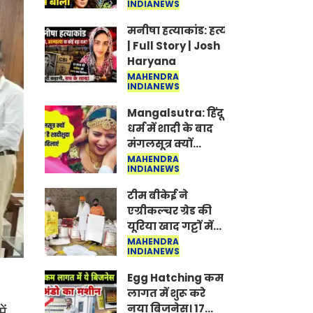
INDIANEWS
Jantar-Mantar |
CJP protest
मनीषा हत्याकांड: हत्या, आत्महत्या या क
| Full Story | Josh
Haryana
MAHENDRA
INDIANEWS
Mangalsutra: हिंदू
धर्म में शादी के बाद
मंगलसूत्र क्यों
पहनती है महिलाएं,
MAHENDRA
INDIANEWS
किसने शुरु की ये
परंपरा
टीम बीकेई ने
एग्रीकल्चर ग्रेड की
यूरिया खाद गट्टों में
बदलकर टेक्निकल
MAHENDRA
INDIANEWS
ग्रेड में बेचने वालों पर
करवाई कार्रवाई:
Egg Hatching कम
लखविंदर सिंह
लागत में शुरू करे
औलख
नया बिजनेस। 17
ें