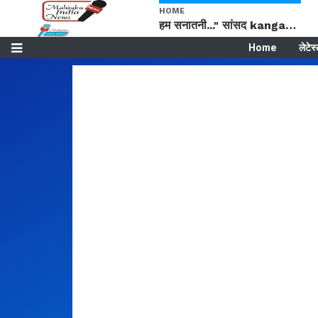
HOME
हम सनातनी..." सांसद kangana Ranaut से क्या बोली लड़की? Viral Jantar-Mantar | CJP protest
Home
लेटेस