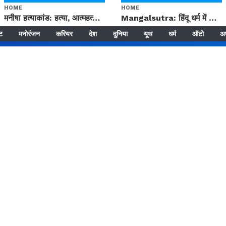
HOME
HOME
मनीषा हत्याकांड: हत्या, आत्महत्या या कोई बड़ा राज? | Full Story | Josh Haryana
Mangalsutra: हिंदू धर्म में शादी के बाद मंगलसूत्र क्यों पहनती है महिलाएं, किसने शुरु की ये परंपरा
्ट
मनोरंजन
करियर
देश
दुनिया
यूथ
धर्म
ऑटो
अ