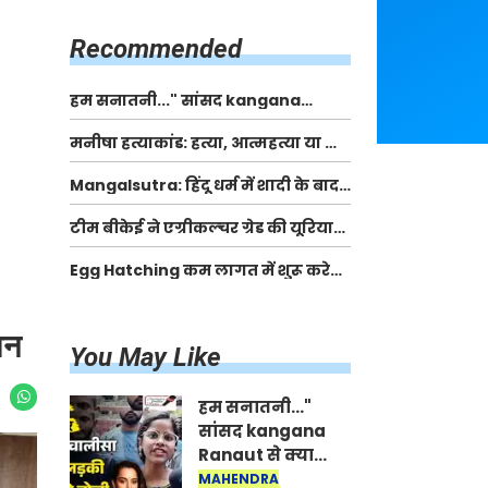
किसानों को मिलेगी 70 % तक सहायता
राशि
Recommended
हम सनातनी..." सांसद kangana
Ranaut से क्या बोली लड़की? Viral
मनीषा हत्याकांड: हत्या, आत्महत्या या कोई बड़ा राज?
Jantar-Mantar | CJP protest
| Full Story | Josh Haryana
Mangalsutra: हिंदू धर्म में शादी के बाद
मंगलसूत्र क्यों पहनती है महिलाएं, किसने
टीम बीकेई ने एग्रीकल्चर ग्रेड की यूरिया
शुरु की ये परंपरा
खाद गट्टों में बदलकर टेक्निकल ग्रेड में
Egg Hatching कम लागत में शुरू करे
बेचने वालों पर करवाई कार्रवाई:
नया बिजनेस। 17 हजार रुपए से शुरू करे।
लखविंदर सिंह औलख
Egg Hatching Machine
ान
You May Like
हम सनातनी..."
सांसद kangana
Ranaut से क्या
बोली लड़की? Viral
MAHENDRA