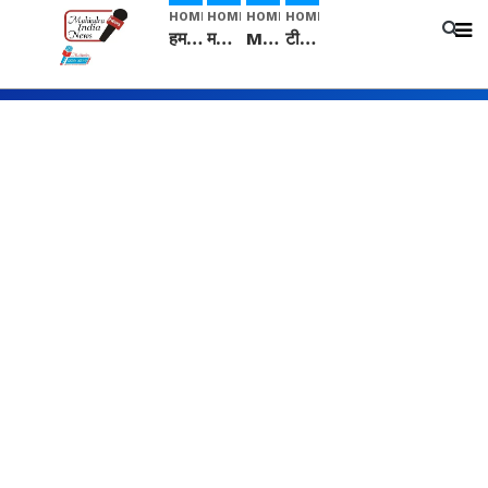
HOME
HOME
HOME
HOME
हम सनातनी..." सांसद kangana Ranaut से क्या बोली लड़की? Viral Jantar-Mantar | CJP protest
मनीषा हत्याकांड: हत्या, आत्महत्या या कोई बड़ा राज? | Full Story | Josh Haryana
Mangalsutra: हिंदू धर्म में शादी के बाद मंगलसूत्र क्यों पहनती है महिलाएं, किसने शुरु की ये परंपरा
टीम बीकेई ने एग्रीकल्चर ग्रेड की यूरिया खाद गट्टों में बदलकर टेक्निकल ग्रेड में बेचने वालों पर करवाई कार्रवाई: लखविंदर सिंह औलख