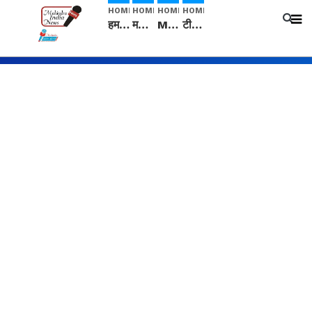
HOME
HOME
HOME
HOME
हम सनातनी..." सांसद kangana Ranaut से क्या बोली लड़की? Viral Jantar-Mantar | CJP protest
मनीषा हत्याकांड: हत्या, आत्महत्या या कोई बड़ा राज? | Full Story | Josh Haryana
Mangalsutra: हिंदू धर्म में शादी के बाद मंगलसूत्र क्यों पहनती है महिलाएं, किसने शुरु की ये परंपरा
टीम बीकेई ने एग्रीकल्चर ग्रेड की यूरिया खाद गट्टों में बदलकर टेक्निकल ग्रेड में बेचने वालों पर करवाई कार्रवाई: लखविंदर सिंह औलख