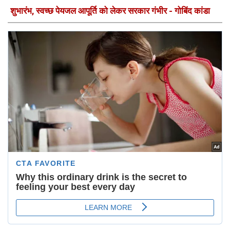
शुभारंभ, स्वच्छ पेयजल आपूर्ति को लेकर सरकार गंभीर - गोबिंद कांडा