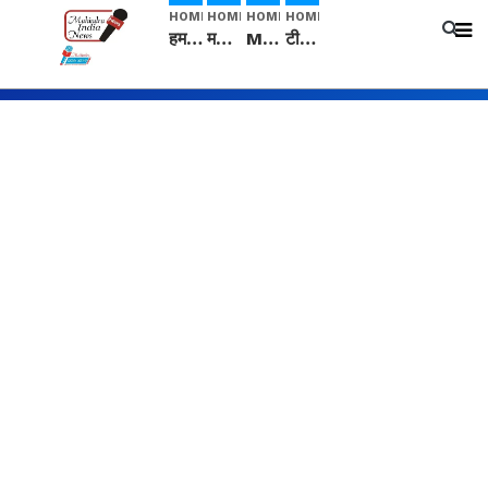
HOME
HOME
HOME
HOME
हम सनातनी..." सांसद kangana Ranaut से क्या बोली लड़की? Viral Jantar-Mantar | CJP protest
मनीषा हत्याकांड: हत्या, आत्महत्या या कोई बड़ा राज? | Full Story | Josh Haryana
Mangalsutra: हिंदू धर्म में शादी के बाद मंगलसूत्र क्यों पहनती है महिलाएं, किसने शुरु की ये परंपरा
टीम बीकेई ने एग्रीकल्चर ग्रेड की यूरिया खाद गट्टों में बदलकर टेक्निकल ग्रेड में बेचने वालों पर करवाई कार्रवाई: लखविंदर सिंह औलख