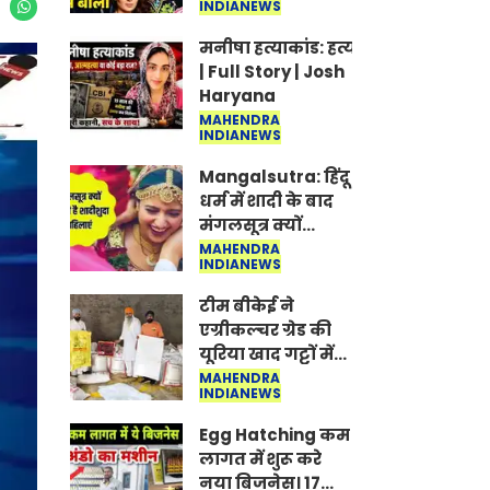
INDIANEWS
Jantar-Mantar |
CJP protest
मनीषा हत्याकांड: हत्या, आत्महत्या या क
| Full Story | Josh
Haryana
MAHENDRA
INDIANEWS
Mangalsutra: हिंदू
धर्म में शादी के बाद
मंगलसूत्र क्यों
पहनती है महिलाएं,
MAHENDRA
INDIANEWS
किसने शुरु की ये
परंपरा
टीम बीकेई ने
एग्रीकल्चर ग्रेड की
यूरिया खाद गट्टों में
बदलकर टेक्निकल
MAHENDRA
INDIANEWS
ग्रेड में बेचने वालों पर
करवाई कार्रवाई:
Egg Hatching कम
लखविंदर सिंह
लागत में शुरू करे
औलख
नया बिजनेस। 17