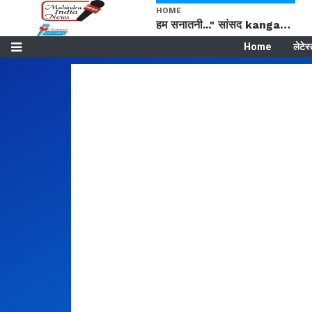
HOME
हम सनातनी..." सांसद kangana Ranaut से क्या बोली लड़की? Viral Jantar-Mantar | CJP protest
Home
लेटेस