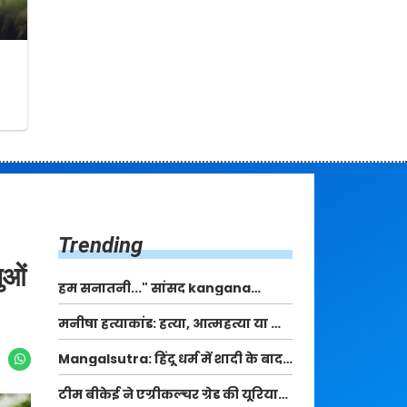
Trending
ुओं
हम सनातनी..." सांसद kangana
Ranaut से क्या बोली लड़की? Viral
मनीषा हत्याकांड: हत्या, आत्महत्या या कोई बड़ा राज?
Jantar-Mantar | CJP protest
| Full Story | Josh Haryana
Mangalsutra: हिंदू धर्म में शादी के बाद
मंगलसूत्र क्यों पहनती है महिलाएं, किसने
टीम बीकेई ने एग्रीकल्चर ग्रेड की यूरिया
शुरु की ये परंपरा