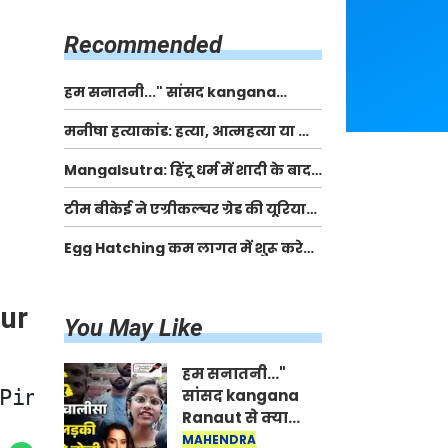
किसानों को मिलेगी 70 % तक सहायता
राशि
Recommended
हम सनातनी..." सांसद kangana
Ranaut से क्या बोली लड़की? Viral
मनीषा हत्याकांड: हत्या, आत्महत्या या कोई बड़ा राज?
Jantar-Mantar | CJP protest
| Full Story | Josh Haryana
Mangalsutra: हिंदू धर्म में शादी के बाद
मंगलसूत्र क्यों पहनती है महिलाएं, किसने
टीम बीकेई ने एग्रीकल्चर ग्रेड की यूरिया
शुरु की ये परंपरा
खाद गट्टों में बदलकर टेक्निकल ग्रेड में
Egg Hatching कम लागत में शुरू करे
बेचने वालों पर करवाई कार्रवाई:
नया बिजनेस। 17 हजार रुपए से शुरू करे।
लखविंदर सिंह औलख
Egg Hatching Machine
pur
You May Like
हम सनातनी..."
Pink City | Jaipur | Thar Accident
सांसद kangana
Ranaut से क्या
बोली लड़की? Viral
MAHENDRA