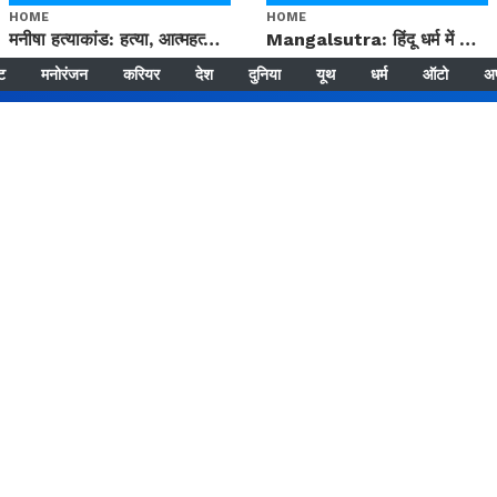
HOME
HOME
मनीषा हत्याकांड: हत्या, आत्महत्या या कोई बड़ा राज? | Full Story | Josh Haryana
Mangalsutra: हिंदू धर्म में शादी के बाद मंगलसूत्र क्यों पहनती है महिलाएं, किसने शुरु की ये परंपरा
्ट
मनोरंजन
करियर
देश
दुनिया
यूथ
धर्म
ऑटो
अ