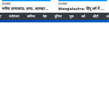
HOME
HOME
मनीषा हत्याकांड: हत्या, आत्महत्या या कोई बड़ा राज? | Full Story | Josh Haryana
Mangalsutra: हिंदू धर्म में शादी के बाद मंगलसूत्र क्यों पहनती है महिलाएं, किसने शुरु की ये परंपरा
्ट
मनोरंजन
करियर
देश
दुनिया
यूथ
धर्म
ऑटो
अ