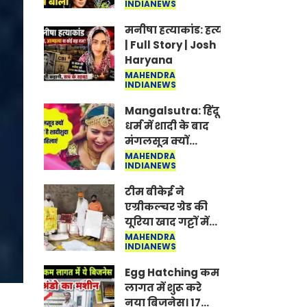
INDIANEWS
Jantar-Mantar |
CJP protest
मनीषा हत्याकांड: हत्या, आत्महत्या या क
| Full Story | Josh
Haryana
MAHENDRA
INDIANEWS
Mangalsutra: हिंदू
धर्म में शादी के बाद
मंगलसूत्र क्यों
पहनती है महिलाएं,
MAHENDRA
INDIANEWS
किसने शुरु की ये
परंपरा
टीम बीकेई ने
एग्रीकल्चर ग्रेड की
यूरिया खाद गट्टों में
बदलकर टेक्निकल
MAHENDRA
INDIANEWS
ग्रेड में बेचने वालों पर
करवाई कार्रवाई:
Egg Hatching कम
लखविंदर सिंह
लागत में शुरू करे
औलख
नया बिजनेस। 17