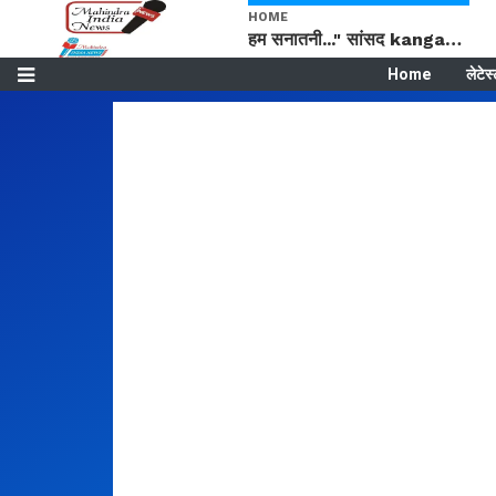
HOME
हम सनातनी..." सांसद kangana Ranaut से क्या बोली लड़की? Viral Jantar-Mantar | CJP protest
Home
लेटेस