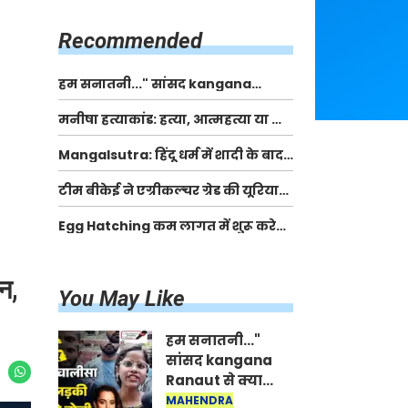
किसानों को मिलेगी 70 % तक सहायता
राशि
Recommended
हम सनातनी..." सांसद kangana
Ranaut से क्या बोली लड़की? Viral
मनीषा हत्याकांड: हत्या, आत्महत्या या कोई बड़ा राज?
Jantar-Mantar | CJP protest
| Full Story | Josh Haryana
Mangalsutra: हिंदू धर्म में शादी के बाद
मंगलसूत्र क्यों पहनती है महिलाएं, किसने
टीम बीकेई ने एग्रीकल्चर ग्रेड की यूरिया
शुरु की ये परंपरा
खाद गट्टों में बदलकर टेक्निकल ग्रेड में
Egg Hatching कम लागत में शुरू करे
बेचने वालों पर करवाई कार्रवाई:
नया बिजनेस। 17 हजार रुपए से शुरू करे।
लखविंदर सिंह औलख
Egg Hatching Machine
न,
You May Like
हम सनातनी..."
सांसद kangana
Ranaut से क्या
बोली लड़की? Viral
MAHENDRA