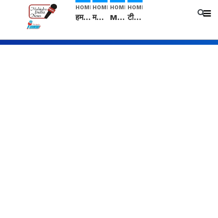
HOME
HOME
HOME
HOME
हम सनातनी..." सांसद kangana Ranaut से क्या बोली लड़की? Viral Jantar-Mantar | CJP protest
मनीषा हत्याकांड: हत्या, आत्महत्या या कोई बड़ा राज? | Full Story | Josh Haryana
Mangalsutra: हिंदू धर्म में शादी के बाद मंगलसूत्र क्यों पहनती है महिलाएं, किसने शुरु की ये परंपरा
टीम बीकेई ने एग्रीकल्चर ग्रेड की यूरिया खाद गट्टों में बदलकर टेक्निकल ग्रेड में बेचने वालों पर करवाई कार्रवाई: लखविंदर सिंह औलख