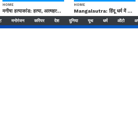
HOME
HOME
मनीषा हत्याकांड: हत्या, आत्महत्या या कोई बड़ा राज? | Full Story | Josh Haryana
Mangalsutra: हिंदू धर्म में शादी के बाद मंगलसूत्र क्यों पहनती है महिलाएं, किसने शुरु की ये परंपरा
्ट
मनोरंजन
करियर
देश
दुनिया
यूथ
धर्म
ऑटो
अ