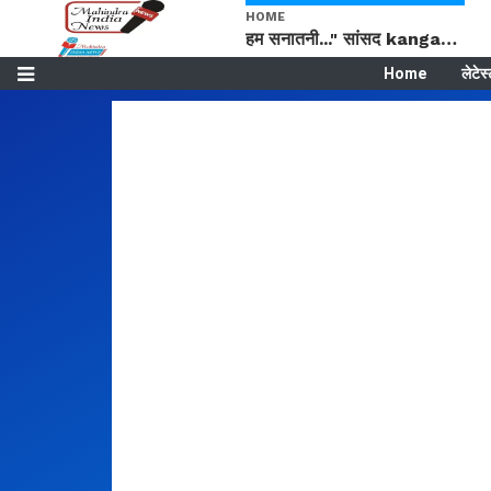
HOME
हम सनातनी..." सांसद kangana Ranaut से क्या बोली लड़की? Viral Jantar-Mantar | CJP protest
Home
लेटेस