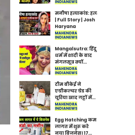
INDIANEWS
Jantar-Mantar |
CJP protest
मनीषा हत्याकांड: हत्या, आत्महत्या या क
| Full Story | Josh
Haryana
MAHENDRA
INDIANEWS
Mangalsutra: हिंदू
धर्म में शादी के बाद
मंगलसूत्र क्यों
पहनती है महिलाएं,
MAHENDRA
INDIANEWS
किसने शुरु की ये
परंपरा
टीम बीकेई ने
एग्रीकल्चर ग्रेड की
यूरिया खाद गट्टों में
बदलकर टेक्निकल
MAHENDRA
INDIANEWS
ग्रेड में बेचने वालों पर
करवाई कार्रवाई:
Egg Hatching कम
लखविंदर सिंह
लागत में शुरू करे
औलख
नया बिजनेस। 17