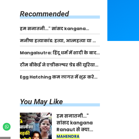
किसानों को मिलेगी 70 % तक सहायता
राशि
Recommended
हम सनातनी..." सांसद kangana
Ranaut से क्या बोली लड़की? Viral
मनीषा हत्याकांड: हत्या, आत्महत्या या कोई बड़ा राज?
Jantar-Mantar | CJP protest
| Full Story | Josh Haryana
Mangalsutra: हिंदू धर्म में शादी के बाद
मंगलसूत्र क्यों पहनती है महिलाएं, किसने
टीम बीकेई ने एग्रीकल्चर ग्रेड की यूरिया
शुरु की ये परंपरा
खाद गट्टों में बदलकर टेक्निकल ग्रेड में
Egg Hatching कम लागत में शुरू करे
बेचने वालों पर करवाई कार्रवाई:
नया बिजनेस। 17 हजार रुपए से शुरू करे।
लखविंदर सिंह औलख
Egg Hatching Machine
You May Like
हम सनातनी..."
सांसद kangana
Ranaut से क्या
बोली लड़की? Viral
MAHENDRA