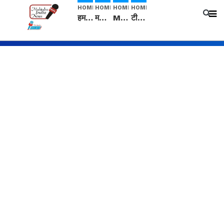
HOME
HOME
HOME
HOME
हम सनातनी..." सांसद kangana Ranaut से क्या बोली लड़की? Viral Jantar-Mantar | CJP protest
मनीषा हत्याकांड: हत्या, आत्महत्या या कोई बड़ा राज? | Full Story | Josh Haryana
Mangalsutra: हिंदू धर्म में शादी के बाद मंगलसूत्र क्यों पहनती है महिलाएं, किसने शुरु की ये परंपरा
टीम बीकेई ने एग्रीकल्चर ग्रेड की यूरिया खाद गट्टों में बदलकर टेक्निकल ग्रेड में बेचने वालों पर करवाई कार्रवाई: लखविंदर सिंह औलख