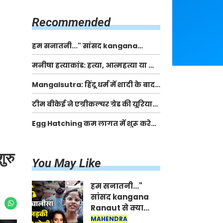
किसानों को मिलेगी 70 % तक सहायता
राशि
Recommended
हम सनातनी..." सांसद kangana
Ranaut से क्या बोली लड़की? Viral
मनीषा हत्याकांड: हत्या, आत्महत्या या कोई बड़ा राज?
Jantar-Mantar | CJP protest
| Full Story | Josh Haryana
Mangalsutra: हिंदू धर्म में शादी के बाद
मंगलसूत्र क्यों पहनती है महिलाएं, किसने
टीम बीकेई ने एग्रीकल्चर ग्रेड की यूरिया
शुरु की ये परंपरा
खाद गट्टों में बदलकर टेक्निकल ग्रेड में
Egg Hatching कम लागत में शुरू करे
बेचने वालों पर करवाई कार्रवाई:
नया बिजनेस। 17 हजार रुपए से शुरू करे।
लखविंदर सिंह औलख
Egg Hatching Machine
ुरु
You May Like
हम सनातनी..."
सांसद kangana
Ranaut से क्या
बोली लड़की? Viral
MAHENDRA