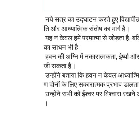
नये
सत्र
का
उद्घाटन
करते
हुए
विद्यापी
ति
और
आध्यात्मिक
संतोष
का
मार्ग
है।
यह
न
केवल
हमें
परमात्मा
से
जोड़ता
है
बल
,
का
साधन
भी
है।
हवन
की
अग्नि
में
नकारात्मकता
ईर्ष्या
औ
,
जी
सकता
है।
उन्होंने
बताया
कि
हवन
न
केवल
आध्यात्म
ण
दोनों
के
लिए
सकारात्मक
प्रभाव
डालता
उन्होंने
सभी
को
ईश्वर
पर
विश्वास
रखने
।