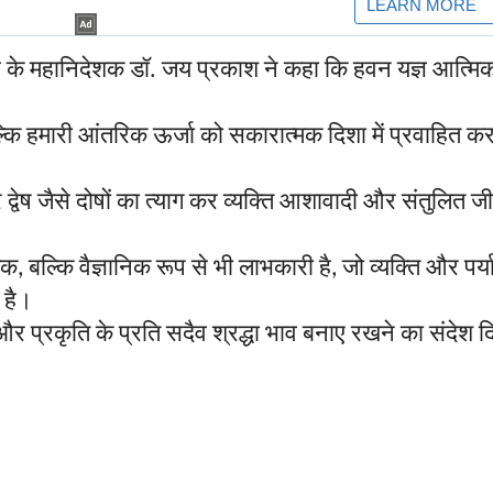
ठ
के
महानिदेशक
डॉ
जय
प्रकाश
ने
कहा
कि
हवन
यज्ञ
आत्मि
.
्कि
हमारी
आंतरिक
ऊर्जा
को
सकारात्मक
दिशा
में
प्रवाहित
कर
र
द्वेष
जैसे
दोषों
का
त्याग
कर
व्यक्ति
आशावादी
और
संतुलित
ज
िक
बल्कि
वैज्ञानिक
रूप
से
भी
लाभकारी
है
जो
व्यक्ति
और
पर्
,
,
है।
और
प्रकृति
के
प्रति
सदैव
श्रद्धा
भाव
बनाए
रखने
का
संदेश
द