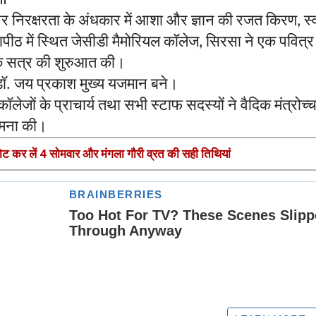
र
निरक्षरता
के
अंधकार
में
आशा
और
ज्ञान
की
रजत
किरण
स्
,
यापीठ
में
स्थित
जेसीडी
मैमोरियल
कॉलेज
सिरसा
ने
एक
पवित्र
,
क
सत्र
की
शुरुआत
की।
ॉ
जय
प्रकाश
मुख्य
यजमान
बने।
.
कॉलेजों
के
प्राचार्य
तथा
सभी
स्टाफ
सदस्यों
ने
वैदिक
मंत्रोच्
मना
की।
ोट कर लें 4 सोमवार और मंगला गौरी व्रत की सही तिथियां