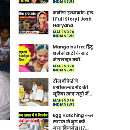
INDIANEWS
Jantar-Mantar |
CJP protest
मनीषा हत्याकांड: हत्या, आत्महत्या या क
| Full Story | Josh
Haryana
MAHENDRA
INDIANEWS
Mangalsutra: हिंदू
धर्म में शादी के बाद
मंगलसूत्र क्यों
पहनती है महिलाएं,
MAHENDRA
INDIANEWS
किसने शुरु की ये
परंपरा
टीम बीकेई ने
एग्रीकल्चर ग्रेड की
यूरिया खाद गट्टों में
बदलकर टेक्निकल
MAHENDRA
INDIANEWS
ग्रेड में बेचने वालों पर
करवाई कार्रवाई:
Egg Hatching कम
लखविंदर सिंह
लागत में शुरू करे
औलख
नया बिजनेस। 17