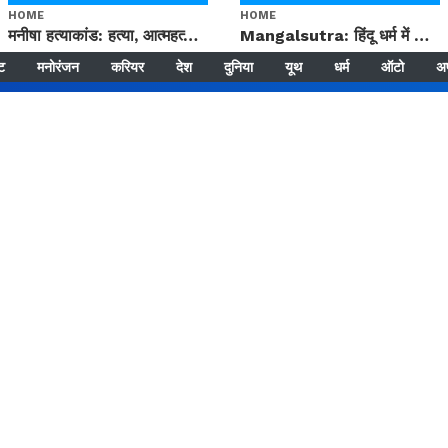
HOME
HOME
मनीषा हत्याकांड: हत्या, आत्महत्या या कोई बड़ा राज? | Full Story | Josh Haryana
Mangalsutra: हिंदू धर्म में शादी के बाद मंगलसूत्र क्यों पहनती है महिलाएं, किसने शुरु की ये परंपरा
्ट
मनोरंजन
करियर
देश
दुनिया
यूथ
धर्म
ऑटो
अ