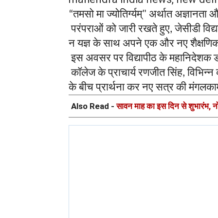
तमसो
मा
ज्योतिर्ग्यम्
अर्थात
अज्ञानता
औ
“
"
परंपराओं
को
जारी
रखते
हुए
जेसीडी
विद्
,
न
यज्ञ
के
साथ
अपने
एक
और
नए
शैक्षणि
इस
अवसर
पर
विद्यापीठ
के
महानिदेशक
ड
कॉलेज
के
प्राचार्य
रणजीत
सिंह
विभिन्न
,
के
बीच
प्रार्थना
कर
नए
सत्र
की
मंगलका
Also Read -
सावन माह का इस दिन से शुभारंभ, न