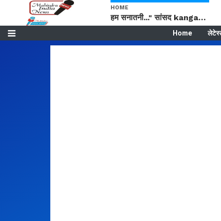
HOME
हम सनातनी..." सांसद kangana Ranaut से क्या बोली लड़की? Viral Jantar-Mantar | CJP protest
Home
लेटेस