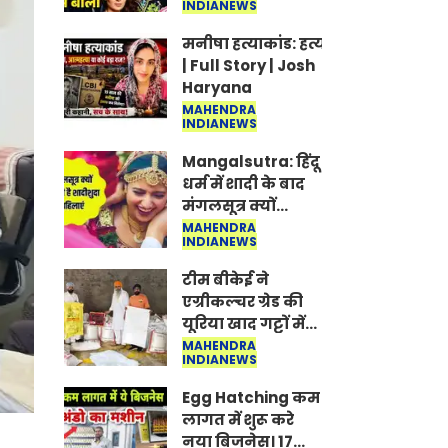
INDIANEWS
Jantar-Mantar |
CJP protest
मनीषा हत्याकांड: हत्या, आत्महत्या या क
| Full Story | Josh
Haryana
MAHENDRA
INDIANEWS
Mangalsutra: हिंदू
धर्म में शादी के बाद
मंगलसूत्र क्यों
पहनती है महिलाएं,
MAHENDRA
INDIANEWS
किसने शुरु की ये
परंपरा
टीम बीकेई ने
एग्रीकल्चर ग्रेड की
यूरिया खाद गट्टों में
बदलकर टेक्निकल
MAHENDRA
INDIANEWS
ग्रेड में बेचने वालों पर
करवाई कार्रवाई:
Egg Hatching कम
लखविंदर सिंह
लागत में शुरू करे
औलख
नया बिजनेस। 17