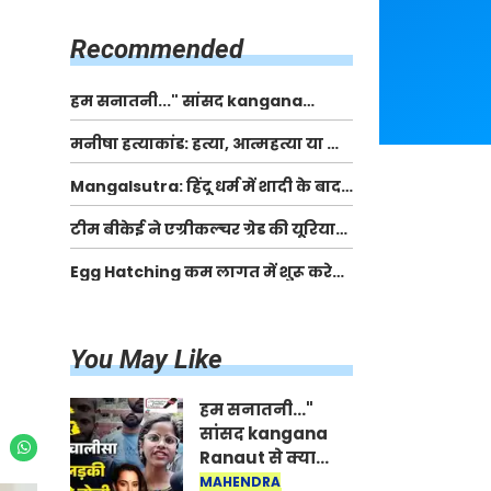
किसानों को मिलेगी 70 % तक सहायता
राशि
Recommended
हम सनातनी..." सांसद kangana
Ranaut से क्या बोली लड़की? Viral
मनीषा हत्याकांड: हत्या, आत्महत्या या कोई बड़ा राज?
Jantar-Mantar | CJP protest
| Full Story | Josh Haryana
Mangalsutra: हिंदू धर्म में शादी के बाद
मंगलसूत्र क्यों पहनती है महिलाएं, किसने
टीम बीकेई ने एग्रीकल्चर ग्रेड की यूरिया
शुरु की ये परंपरा
खाद गट्टों में बदलकर टेक्निकल ग्रेड में
Egg Hatching कम लागत में शुरू करे
बेचने वालों पर करवाई कार्रवाई:
नया बिजनेस। 17 हजार रुपए से शुरू करे।
लखविंदर सिंह औलख
Egg Hatching Machine
You May Like
हम सनातनी..."
सांसद kangana
Ranaut से क्या
बोली लड़की? Viral
MAHENDRA