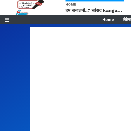
HOME
हम सनातनी..." सांसद kangana Ranaut से क्या बोली लड़की? Viral Jantar-Mantar | CJP protest
Home
लेटेस