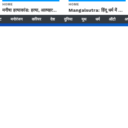
HOME
HOME
मनीषा हत्याकांड: हत्या, आत्महत्या या कोई बड़ा राज? | Full Story | Josh Haryana
Mangalsutra: हिंदू धर्म में शादी के बाद मंगलसूत्र क्यों पहनती है महिलाएं, किसने शुरु की ये परंपरा
्ट
मनोरंजन
करियर
देश
दुनिया
यूथ
धर्म
ऑटो
अ