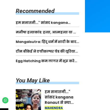
किसानों को मिलेगी 70 % तक सहायता
राशि
Recommended
हम सनातनी..." सांसद kangana
Ranaut से क्या बोली लड़की? Viral
मनीषा हत्याकांड: हत्या, आत्महत्या या कोई बड़ा राज?
Jantar-Mantar | CJP protest
| Full Story | Josh Haryana
Mangalsutra: हिंदू धर्म में शादी के बाद
मंगलसूत्र क्यों पहनती है महिलाएं, किसने
टीम बीकेई ने एग्रीकल्चर ग्रेड की यूरिया
शुरु की ये परंपरा
खाद गट्टों में बदलकर टेक्निकल ग्रेड में
Egg Hatching कम लागत में शुरू करे
बेचने वालों पर करवाई कार्रवाई:
नया बिजनेस। 17 हजार रुपए से शुरू करे।
लखविंदर सिंह औलख
Egg Hatching Machine
You May Like
हम सनातनी..."
सांसद kangana
Ranaut से क्या
बोली लड़की? Viral
MAHENDRA