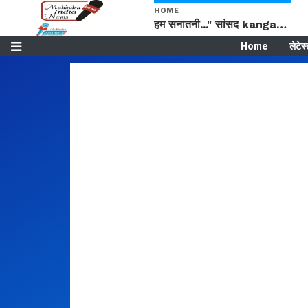
HOME
हम सनातनी..." सांसद kangana Ranaut से क्या बोली लड़की? Viral Jantar-Mantar | CJP protest
Home
लेटेस