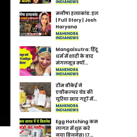
INDIANEWS
Jantar-Mantar |
CJP protest
मनीषा हत्याकांड: हत्या, आत्महत्या या क
| Full Story | Josh
Haryana
MAHENDRA
INDIANEWS
Mangalsutra: हिंदू
धर्म में शादी के बाद
मंगलसूत्र क्यों
पहनती है महिलाएं,
MAHENDRA
INDIANEWS
किसने शुरु की ये
परंपरा
टीम बीकेई ने
एग्रीकल्चर ग्रेड की
यूरिया खाद गट्टों में
बदलकर टेक्निकल
MAHENDRA
INDIANEWS
ग्रेड में बेचने वालों पर
करवाई कार्रवाई:
Egg Hatching कम
लखविंदर सिंह
लागत में शुरू करे
औलख
नया बिजनेस। 17