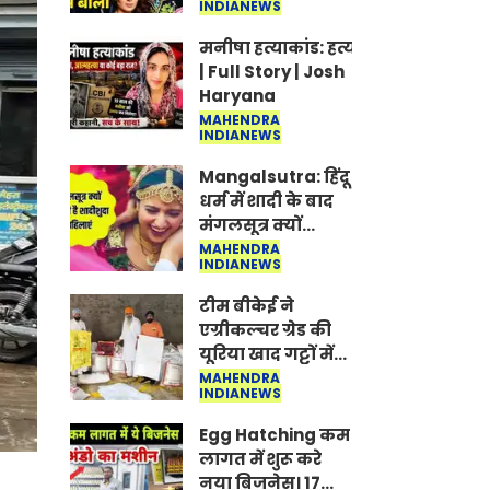
INDIANEWS
Jantar-Mantar |
CJP protest
मनीषा हत्याकांड: हत्या, आत्महत्या या क
| Full Story | Josh
Haryana
MAHENDRA
INDIANEWS
Mangalsutra: हिंदू
धर्म में शादी के बाद
मंगलसूत्र क्यों
पहनती है महिलाएं,
MAHENDRA
INDIANEWS
किसने शुरु की ये
परंपरा
टीम बीकेई ने
एग्रीकल्चर ग्रेड की
यूरिया खाद गट्टों में
बदलकर टेक्निकल
MAHENDRA
INDIANEWS
ग्रेड में बेचने वालों पर
करवाई कार्रवाई:
Egg Hatching कम
लखविंदर सिंह
लागत में शुरू करे
औलख
नया बिजनेस। 17