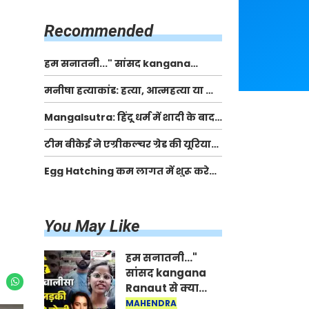
किसानों को मिलेगी 70 % तक सहायता
राशि
Recommended
हम सनातनी..." सांसद kangana
Ranaut से क्या बोली लड़की? Viral
मनीषा हत्याकांड: हत्या, आत्महत्या या कोई बड़ा राज?
Jantar-Mantar | CJP protest
| Full Story | Josh Haryana
Mangalsutra: हिंदू धर्म में शादी के बाद
मंगलसूत्र क्यों पहनती है महिलाएं, किसने
टीम बीकेई ने एग्रीकल्चर ग्रेड की यूरिया
शुरु की ये परंपरा
खाद गट्टों में बदलकर टेक्निकल ग्रेड में
Egg Hatching कम लागत में शुरू करे
बेचने वालों पर करवाई कार्रवाई:
नया बिजनेस। 17 हजार रुपए से शुरू करे।
लखविंदर सिंह औलख
Egg Hatching Machine
You May Like
हम सनातनी..."
सांसद kangana
Ranaut से क्या
बोली लड़की? Viral
MAHENDRA