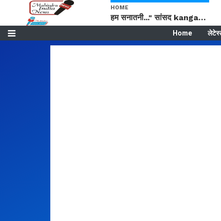
HOME
हम सनातनी..." सांसद kangana Ranaut से क्या बोली लड़की? Viral Jantar-Mantar | CJP protest
Home
लेटेस