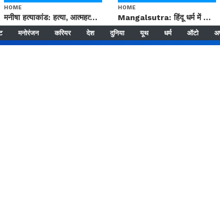
HOME
HOME
मनीषा हत्याकांड: हत्या, आत्महत्या या कोई बड़ा राज? | Full Story | Josh Haryana
Mangalsutra: हिंदू धर्म में शादी के बाद मंगलसूत्र क्यों पहनती है महिलाएं, किसने शुरु की ये परंपरा
्ट
मनोरंजन
करियर
देश
दुनिया
यूथ
धर्म
ऑटो
अ