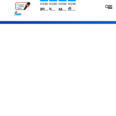
HOME
HOME
HOME
HOME
हम सनातनी..." सांसद kangana Ranaut से क्या बोली लड़की? Viral Jantar-Mantar | CJP protest
मनीषा हत्याकांड: हत्या, आत्महत्या या कोई बड़ा राज? | Full Story | Josh Haryana
Mangalsutra: हिंदू धर्म में शादी के बाद मंगलसूत्र क्यों पहनती है महिलाएं, किसने शुरु की ये परंपरा
टीम बीकेई ने एग्रीकल्चर ग्रेड की यूरिया खाद गट्टों में बदलकर टेक्निकल ग्रेड में बेचने वालों पर करवाई कार्रवाई: लखविंदर सिंह औलख