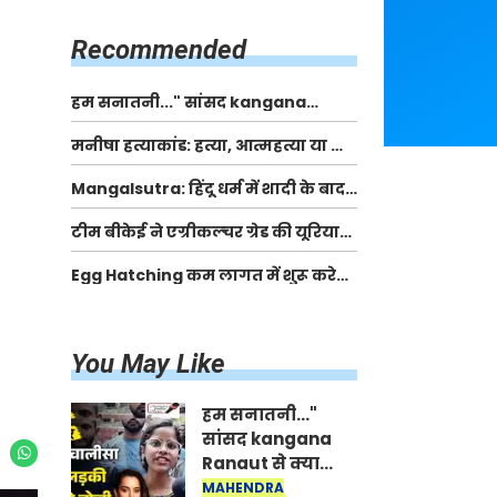
किसानों को मिलेगी 70 % तक सहायता
राशि
Recommended
हम सनातनी..." सांसद kangana
Ranaut से क्या बोली लड़की? Viral
मनीषा हत्याकांड: हत्या, आत्महत्या या कोई बड़ा राज?
Jantar-Mantar | CJP protest
| Full Story | Josh Haryana
Mangalsutra: हिंदू धर्म में शादी के बाद
मंगलसूत्र क्यों पहनती है महिलाएं, किसने
टीम बीकेई ने एग्रीकल्चर ग्रेड की यूरिया
शुरु की ये परंपरा
खाद गट्टों में बदलकर टेक्निकल ग्रेड में
Egg Hatching कम लागत में शुरू करे
बेचने वालों पर करवाई कार्रवाई:
नया बिजनेस। 17 हजार रुपए से शुरू करे।
लखविंदर सिंह औलख
Egg Hatching Machine
You May Like
हम सनातनी..."
सांसद kangana
Ranaut से क्या
बोली लड़की? Viral
MAHENDRA