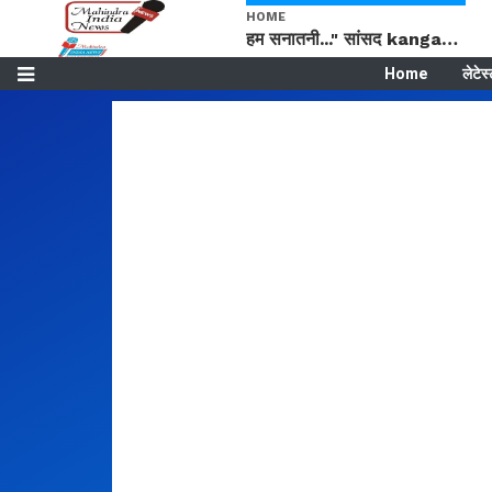
HOME
हम सनातनी..." सांसद kangana Ranaut से क्या बोली लड़की? Viral Jantar-Mantar | CJP protest
Home
लेटेस