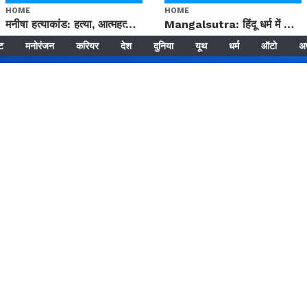
HOME
HOME
मनीषा हत्याकांड: हत्या, आत्महत्या या कोई बड़ा राज? | Full Story | Josh Haryana
Mangalsutra: हिंदू धर्म में शादी के बाद मंगलसूत्र क्यों पहनती है महिलाएं, किसने शुरु की ये परंपरा
्ट
मनोरंजन
करियर
देश
दुनिया
यूथ
धर्म
ऑटो
अ