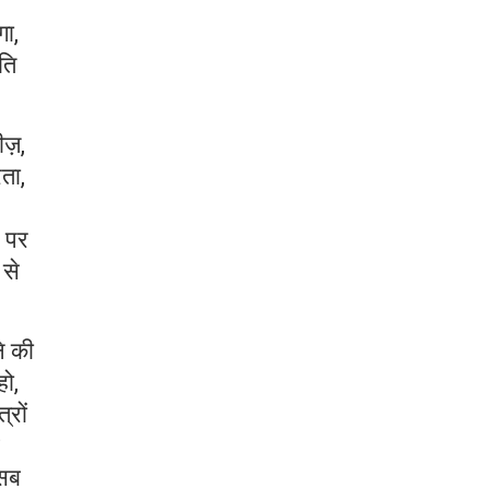
गा,
ति
ज़,
ता,
र पर
 से
े की
हो,
्रों
 सब