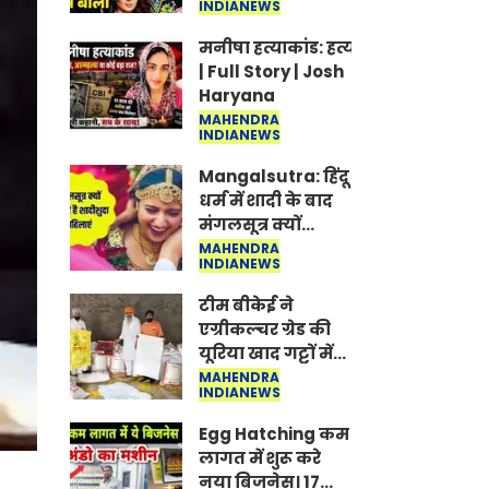
INDIANEWS
Jantar-Mantar |
CJP protest
मनीषा हत्याकांड: हत्या, आत्महत्या या क
| Full Story | Josh
Haryana
MAHENDRA
INDIANEWS
Mangalsutra: हिंदू
धर्म में शादी के बाद
मंगलसूत्र क्यों
पहनती है महिलाएं,
MAHENDRA
INDIANEWS
किसने शुरु की ये
परंपरा
टीम बीकेई ने
एग्रीकल्चर ग्रेड की
यूरिया खाद गट्टों में
बदलकर टेक्निकल
MAHENDRA
INDIANEWS
ग्रेड में बेचने वालों पर
करवाई कार्रवाई:
Egg Hatching कम
लखविंदर सिंह
लागत में शुरू करे
औलख
नया बिजनेस। 17