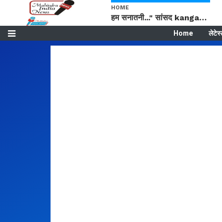
HOME
हम सनातनी..." सांसद kangana Ranaut से क्या बोली लड़की? Viral Jantar-Mantar | CJP protest
Home
लेटेस