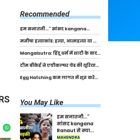
किसानों को मिलेगी 70 % तक सहायता
राशि
Recommended
हम सनातनी..." सांसद kangana
Ranaut से क्या बोली लड़की? Viral
मनीषा हत्याकांड: हत्या, आत्महत्या या कोई बड़ा राज?
Jantar-Mantar | CJP protest
| Full Story | Josh Haryana
Mangalsutra: हिंदू धर्म में शादी के बाद
मंगलसूत्र क्यों पहनती है महिलाएं, किसने
टीम बीकेई ने एग्रीकल्चर ग्रेड की यूरिया
शुरु की ये परंपरा
खाद गट्टों में बदलकर टेक्निकल ग्रेड में
Egg Hatching कम लागत में शुरू करे
बेचने वालों पर करवाई कार्रवाई:
नया बिजनेस। 17 हजार रुपए से शुरू करे।
लखविंदर सिंह औलख
Egg Hatching Machine
IRS
You May Like
हम सनातनी..."
सांसद kangana
Ranaut से क्या
बोली लड़की? Viral
MAHENDRA