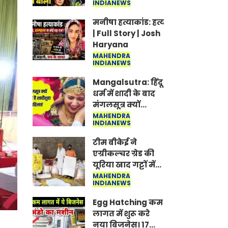
INDIANEWS
Jantar-Mantar |
CJP protest
मनीषा हत्याकांड: हत्या, आत्महत्या या क
| Full Story | Josh
Haryana
MAHENDRA
INDIANEWS
Mangalsutra: हिंदू
धर्म में शादी के बाद
मंगलसूत्र क्यों
पहनती है महिलाएं,
MAHENDRA
INDIANEWS
किसने शुरु की ये
परंपरा
टीम बीकेई ने
एग्रीकल्चर ग्रेड की
यूरिया खाद गट्टों में
बदलकर टेक्निकल
MAHENDRA
INDIANEWS
ग्रेड में बेचने वालों पर
करवाई कार्रवाई:
Egg Hatching कम
लखविंदर सिंह
लागत में शुरू करे
औलख
नया बिजनेस। 17