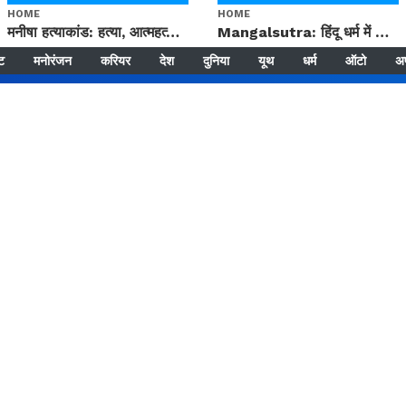
HOME
HOME
मनीषा हत्याकांड: हत्या, आत्महत्या या कोई बड़ा राज? | Full Story | Josh Haryana
Mangalsutra: हिंदू धर्म में शादी के बाद मंगलसूत्र क्यों पहनती है महिलाएं, किसने शुरु की ये परंपरा
्ट
मनोरंजन
करियर
देश
दुनिया
यूथ
धर्म
ऑटो
अ