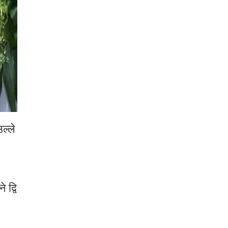
ल्ले
 द्वि