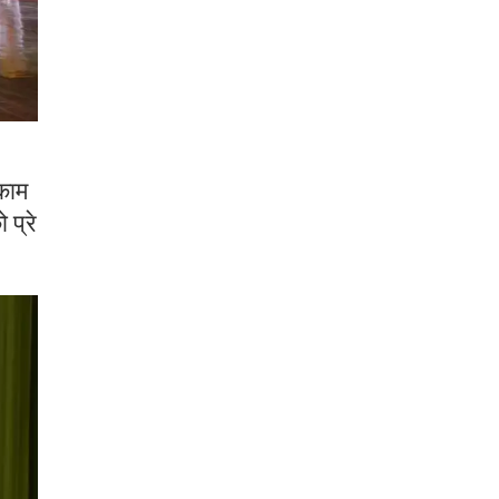
भकाम
 प्रे