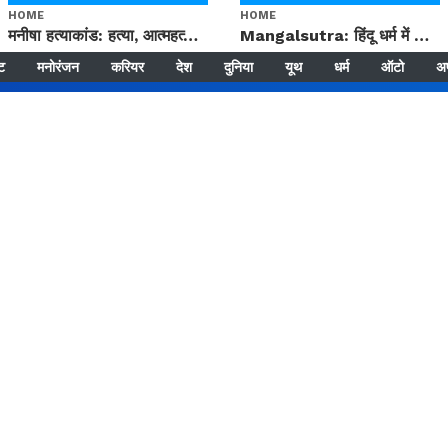
HOME
HOME
मनीषा हत्याकांड: हत्या, आत्महत्या या कोई बड़ा राज? | Full Story | Josh Haryana
Mangalsutra: हिंदू धर्म में शादी के बाद मंगलसूत्र क्यों पहनती है महिलाएं, किसने शुरु की ये परंपरा
्ट
मनोरंजन
करियर
देश
दुनिया
यूथ
धर्म
ऑटो
अ