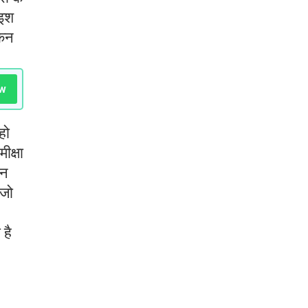
ाइश
किन
w
हो
ीक्षा
ान
 जो
 है