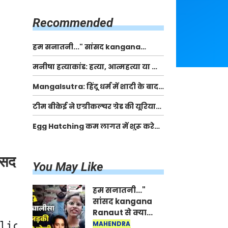
किसानों को मिलेगी 70 % तक सहायता
राशि
Recommended
हम सनातनी..." सांसद kangana
Ranaut से क्या बोली लड़की? Viral
मनीषा हत्याकांड: हत्या, आत्महत्या या कोई बड़ा राज?
Jantar-Mantar | CJP protest
| Full Story | Josh Haryana
Mangalsutra: हिंदू धर्म में शादी के बाद
मंगलसूत्र क्यों पहनती है महिलाएं, किसने
टीम बीकेई ने एग्रीकल्चर ग्रेड की यूरिया
शुरु की ये परंपरा
खाद गट्टों में बदलकर टेक्निकल ग्रेड में
Egg Hatching कम लागत में शुरू करे
बेचने वालों पर करवाई कार्रवाई:
नया बिजनेस। 17 हजार रुपए से शुरू करे।
लखविंदर सिंह औलख
Egg Hatching Machine
ंसद
You May Like
हम सनातनी..."
सांसद kangana
Ranaut से क्या
बोली लड़की? Viral
lic at home: MP Subhash Barala
MAHENDRA