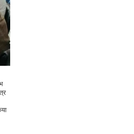
ंभ
त्र
िया