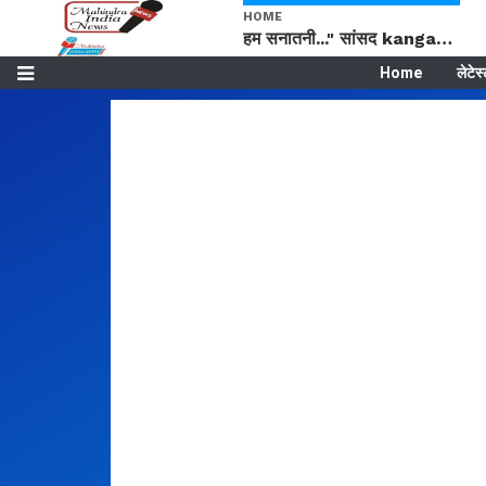
HOME
हम सनातनी..." सांसद kangana Ranaut से क्या बोली लड़की? Viral Jantar-Mantar | CJP protest
Home
लेटेस