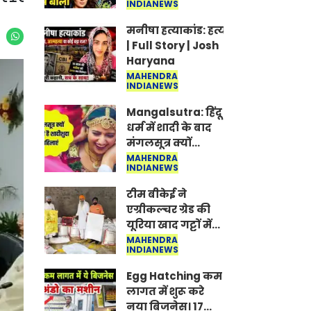
INDIANEWS
Jantar-Mantar |
CJP protest
मनीषा हत्याकांड: हत्या, आत्महत्या या क
| Full Story | Josh
Haryana
MAHENDRA
INDIANEWS
Mangalsutra: हिंदू
धर्म में शादी के बाद
मंगलसूत्र क्यों
पहनती है महिलाएं,
MAHENDRA
INDIANEWS
किसने शुरु की ये
परंपरा
टीम बीकेई ने
एग्रीकल्चर ग्रेड की
यूरिया खाद गट्टों में
बदलकर टेक्निकल
MAHENDRA
INDIANEWS
ग्रेड में बेचने वालों पर
करवाई कार्रवाई:
Egg Hatching कम
लखविंदर सिंह
लागत में शुरू करे
औलख
नया बिजनेस। 17