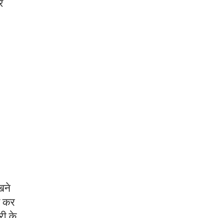
र
खने
िल कर
री के