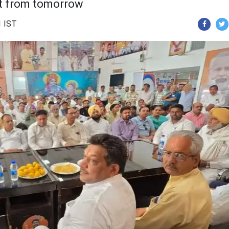
rt from tomorrow
1 IST