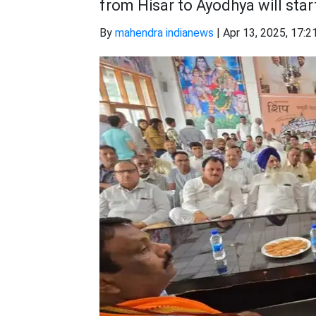
from Hisar to Ayodhya will sta
By
mahendra indianews
|
Apr 13, 2025, 17:2