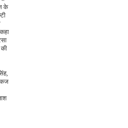
न के
्टी
े
े कहा
रसा
ं की
िंह,
पंकज
हताश