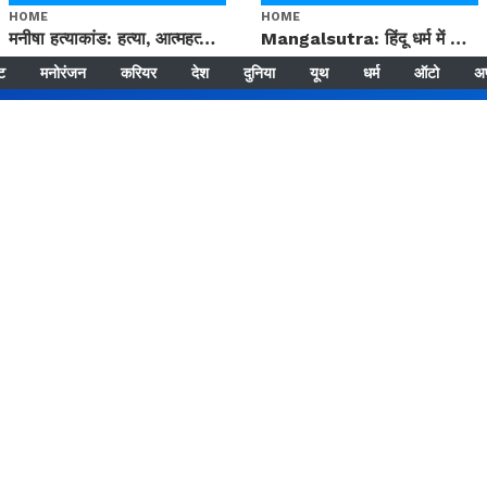
HOME
HOME
मनीषा हत्याकांड: हत्या, आत्महत्या या कोई बड़ा राज? | Full Story | Josh Haryana
Mangalsutra: हिंदू धर्म में शादी के बाद मंगलसूत्र क्यों पहनती है महिलाएं, किसने शुरु की ये परंपरा
्ट
मनोरंजन
करियर
देश
दुनिया
यूथ
धर्म
ऑटो
अ