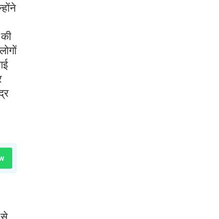
होंने
 की
लोगों
गई
र
द्र
w
 से