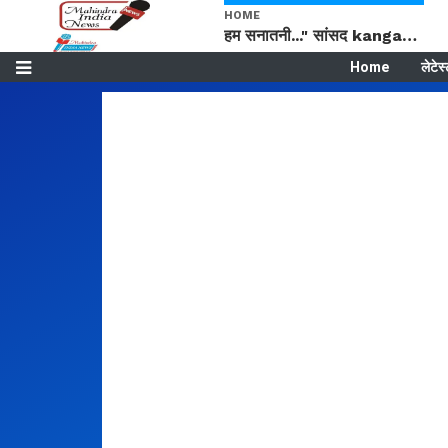
HOME
हम सनातनी..." सांसद kangana Ranaut से क्या बोली लड़की? Viral Jantar-Mantar | CJP protest
Home
लेटेस