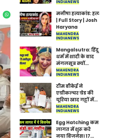
INDIANEWS
Jantar-Mantar |
CJP protest
मनीषा हत्याकांड: हत्या, आत्महत्या या क
| Full Story | Josh
Haryana
MAHENDRA
INDIANEWS
Mangalsutra: हिंदू
धर्म में शादी के बाद
मंगलसूत्र क्यों
पहनती है महिलाएं,
MAHENDRA
INDIANEWS
किसने शुरु की ये
परंपरा
टीम बीकेई ने
एग्रीकल्चर ग्रेड की
यूरिया खाद गट्टों में
बदलकर टेक्निकल
MAHENDRA
INDIANEWS
ग्रेड में बेचने वालों पर
करवाई कार्रवाई:
Egg Hatching कम
लखविंदर सिंह
लागत में शुरू करे
औलख
नया बिजनेस। 17