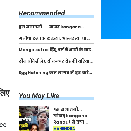
किसानों को मिलेगी 70 % तक सहायता
राशि
Recommended
हम सनातनी..." सांसद kangana
Ranaut से क्या बोली लड़की? Viral
मनीषा हत्याकांड: हत्या, आत्महत्या या कोई बड़ा राज?
Jantar-Mantar | CJP protest
| Full Story | Josh Haryana
Mangalsutra: हिंदू धर्म में शादी के बाद
मंगलसूत्र क्यों पहनती है महिलाएं, किसने
टीम बीकेई ने एग्रीकल्चर ग्रेड की यूरिया
शुरु की ये परंपरा
खाद गट्टों में बदलकर टेक्निकल ग्रेड में
Egg Hatching कम लागत में शुरू करे
बेचने वालों पर करवाई कार्रवाई:
नया बिजनेस। 17 हजार रुपए से शुरू करे।
लखविंदर सिंह औलख
Egg Hatching Machine
 लिए
You May Like
हम सनातनी..."
सांसद kangana
Ranaut से क्या
ice
बोली लड़की? Viral
MAHENDRA