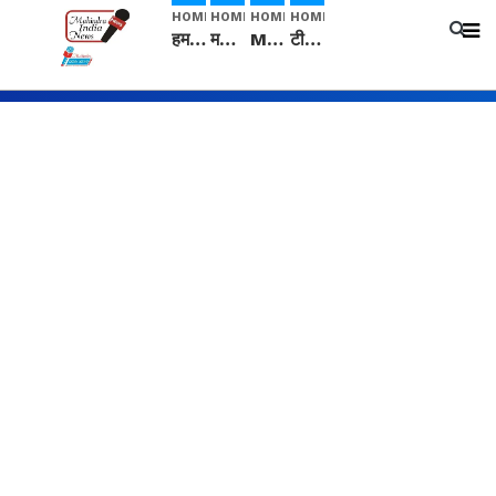
HOME
HOME
HOME
HOME
हम सनातनी..." सांसद kangana Ranaut से क्या बोली लड़की? Viral Jantar-Mantar | CJP protest
मनीषा हत्याकांड: हत्या, आत्महत्या या कोई बड़ा राज? | Full Story | Josh Haryana
Mangalsutra: हिंदू धर्म में शादी के बाद मंगलसूत्र क्यों पहनती है महिलाएं, किसने शुरु की ये परंपरा
टीम बीकेई ने एग्रीकल्चर ग्रेड की यूरिया खाद गट्टों में बदलकर टेक्निकल ग्रेड में बेचने वालों पर करवाई कार्रवाई: लखविंदर सिंह औलख