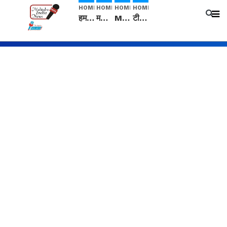
HOME
HOME
HOME
HOME
हम सनातनी..." सांसद kangana Ranaut से क्या बोली लड़की? Viral Jantar-Mantar | CJP protest
मनीषा हत्याकांड: हत्या, आत्महत्या या कोई बड़ा राज? | Full Story | Josh Haryana
Mangalsutra: हिंदू धर्म में शादी के बाद मंगलसूत्र क्यों पहनती है महिलाएं, किसने शुरु की ये परंपरा
टीम बीकेई ने एग्रीकल्चर ग्रेड की यूरिया खाद गट्टों में बदलकर टेक्निकल ग्रेड में बेचने वालों पर करवाई कार्रवाई: लखविंदर सिंह औलख