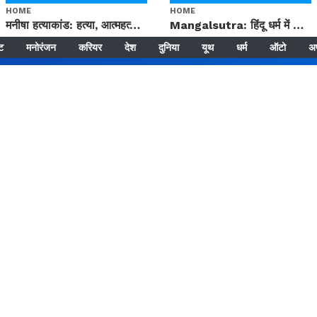
HOME
HOME
मनीषा हत्याकांड: हत्या, आत्महत्या या कोई बड़ा राज? | Full Story | Josh Haryana
Mangalsutra: हिंदू धर्म में शादी के बाद मंगलसूत्र क्यों पहनती है महिलाएं, किसने शुरु की ये परंपरा
्ट
मनोरंजन
करियर
देश
दुनिया
यूथ
धर्म
ऑटो
अ