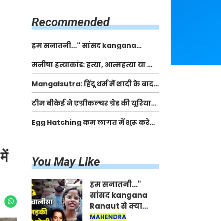
किसानों को मिलेगी 70 % तक सहायता
राशि
Recommended
हम सनातनी..." सांसद kangana
Ranaut से क्या बोली लड़की? Viral
मनीषा हत्याकांड: हत्या, आत्महत्या या कोई बड़ा राज?
Jantar-Mantar | CJP protest
| Full Story | Josh Haryana
Mangalsutra: हिंदू धर्म में शादी के बाद
मंगलसूत्र क्यों पहनती है महिलाएं, किसने
टीम बीकेई ने एग्रीकल्चर ग्रेड की यूरिया
शुरु की ये परंपरा
खाद गट्टों में बदलकर टेक्निकल ग्रेड में
Egg Hatching कम लागत में शुरू करे
बेचने वालों पर करवाई कार्रवाई:
नया बिजनेस। 17 हजार रुपए से शुरू करे।
लखविंदर सिंह औलख
Egg Hatching Machine
ें
You May Like
हम सनातनी..."
सांसद kangana
Ranaut से क्या
बोली लड़की? Viral
MAHENDRA