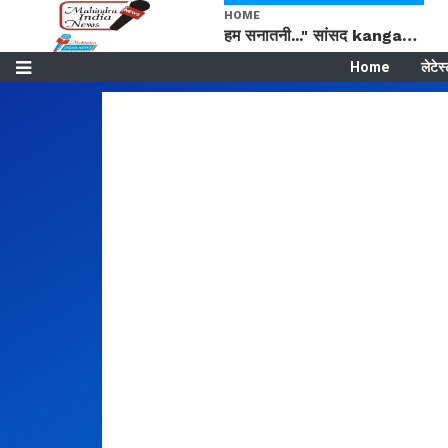
HOME
हम सनातनी..." सांसद kangana Ranaut से क्या बोली लड़की? Viral Jantar-Mantar | CJP protest
Home
लेटेस