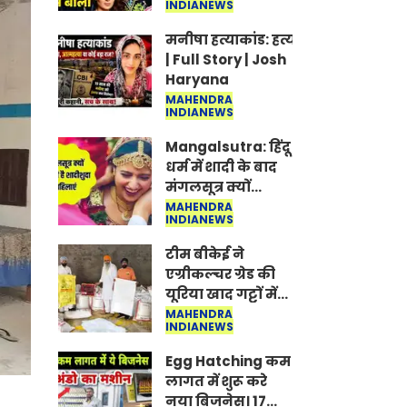
INDIANEWS
Jantar-Mantar |
CJP protest
मनीषा हत्याकांड: हत्या, आत्महत्या या क
| Full Story | Josh
Haryana
MAHENDRA
INDIANEWS
Mangalsutra: हिंदू
धर्म में शादी के बाद
मंगलसूत्र क्यों
पहनती है महिलाएं,
MAHENDRA
INDIANEWS
किसने शुरु की ये
परंपरा
टीम बीकेई ने
एग्रीकल्चर ग्रेड की
यूरिया खाद गट्टों में
बदलकर टेक्निकल
MAHENDRA
INDIANEWS
ग्रेड में बेचने वालों पर
करवाई कार्रवाई:
Egg Hatching कम
लखविंदर सिंह
लागत में शुरू करे
औलख
नया बिजनेस। 17