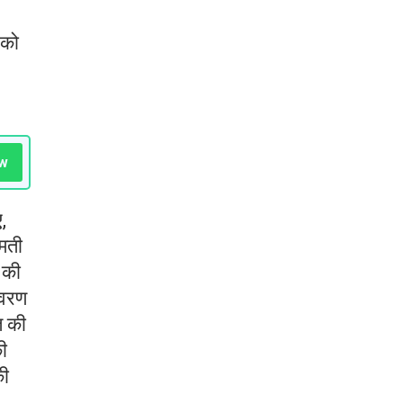
 को
w
,
मती
 की
िवरण
त की
ी
की