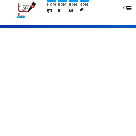
HOME
HOME
HOME
HOME
हम सनातनी..." सांसद kangana Ranaut से क्या बोली लड़की? Viral Jantar-Mantar | CJP protest
मनीषा हत्याकांड: हत्या, आत्महत्या या कोई बड़ा राज? | Full Story | Josh Haryana
Mangalsutra: हिंदू धर्म में शादी के बाद मंगलसूत्र क्यों पहनती है महिलाएं, किसने शुरु की ये परंपरा
टीम बीकेई ने एग्रीकल्चर ग्रेड की यूरिया खाद गट्टों में बदलकर टेक्निकल ग्रेड में बेचने वालों पर करवाई कार्रवाई: लखविंदर सिंह औलख