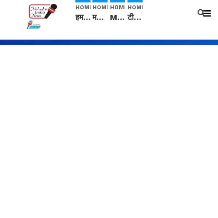
HOME
HOME
HOME
HOME
हम सनातनी..." सांसद kangana Ranaut से क्या बोली लड़की? Viral Jantar-Mantar | CJP protest
मनीषा हत्याकांड: हत्या, आत्महत्या या कोई बड़ा राज? | Full Story | Josh Haryana
Mangalsutra: हिंदू धर्म में शादी के बाद मंगलसूत्र क्यों पहनती है महिलाएं, किसने शुरु की ये परंपरा
टीम बीकेई ने एग्रीकल्चर ग्रेड की यूरिया खाद गट्टों में बदलकर टेक्निकल ग्रेड में बेचने वालों पर करवाई कार्रवाई: लखविंदर सिंह औलख