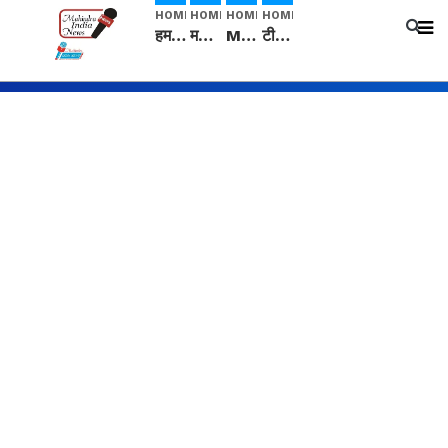
HOME
HOME
HOME
HOME
हम सनातनी..." सांसद kangana Ranaut से क्या बोली लड़की? Viral Jantar-Mantar | CJP protest
मनीषा हत्याकांड: हत्या, आत्महत्या या कोई बड़ा राज? | Full Story | Josh Haryana
Mangalsutra: हिंदू धर्म में शादी के बाद मंगलसूत्र क्यों पहनती है महिलाएं, किसने शुरु की ये परंपरा
टीम बीकेई ने एग्रीकल्चर ग्रेड की यूरिया खाद गट्टों में बदलकर टेक्निकल ग्रेड में बेचने वालों पर करवाई कार्रवाई: लखविंदर सिंह औलख