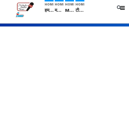
HOME
HOME
HOME
HOME
हम सनातनी..." सांसद kangana Ranaut से क्या बोली लड़की? Viral Jantar-Mantar | CJP protest
मनीषा हत्याकांड: हत्या, आत्महत्या या कोई बड़ा राज? | Full Story | Josh Haryana
Mangalsutra: हिंदू धर्म में शादी के बाद मंगलसूत्र क्यों पहनती है महिलाएं, किसने शुरु की ये परंपरा
टीम बीकेई ने एग्रीकल्चर ग्रेड की यूरिया खाद गट्टों में बदलकर टेक्निकल ग्रेड में बेचने वालों पर करवाई कार्रवाई: लखविंदर सिंह औलख