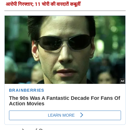
आरोपी गिरफ्तार; 11 चोरी की वारदातें कबूलीं