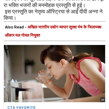
रा
भक्ति
भजनों
की
मनमोहक
प्रस्तुति
से
हुई।
इस
प्रस्तुति
का
नेतृत्व
ऑस्ट्रिया
से
आईं
दीदी
अन्ना
ने
किया।
Also Read -
अखिल भारतीय उद्योग व्यापार सुरक्षा मंच के जिलाध्यक्ष
ओंकार मल गोयल नियुक्त