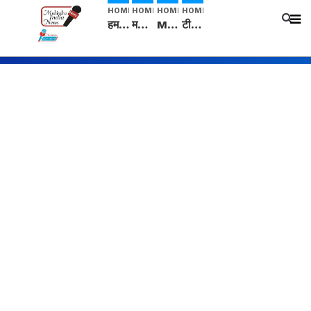
HOME
HOME
HOME
HOME
हम सनातनी..." सांसद kangana Ranaut से क्या बोली लड़की? Viral Jantar-Mantar | CJP protest
मनीषा हत्याकांड: हत्या, आत्महत्या या कोई बड़ा राज? | Full Story | Josh Haryana
Mangalsutra: हिंदू धर्म में शादी के बाद मंगलसूत्र क्यों पहनती है महिलाएं, किसने शुरु की ये परंपरा
टीम बीकेई ने एग्रीकल्चर ग्रेड की यूरिया खाद गट्टों में बदलकर टेक्निकल ग्रेड में बेचने वालों पर करवाई कार्रवाई: लखविंदर सिंह औलख