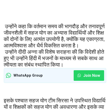
उन्होंने
कहा
कि
वर्तमान
समय
की
भागदौड़
और
तनावपूर्ण
जीवनशैली
में
सहज
योग
का
अभ्यास
विद्यार्थियों
और
शिक्ष
कों
दोनों
के
लिए
अत्यंत
उपयोगी
है
क्योंकि
यह
एकाग्रता
,
,
आत्मविश्वास
और
धैर्य
विकसित
करता
है।
उन्होंने
दीदी
अन्ना
की
विशेष
सराहना
की
कि
विदेशी
होते
हुए
भी
उन्होंने
हिंदी
में
भजनों
के
माध्यम
से
सबके
साथ
आ
त्मीयता
का
संबंध
स्थापित
किया।
Join Now
WhatsApp Group
इसके
पश्चात
सहज
योग
टीम
सिरसा
ने
उपस्थित
विद्यार्थि
यों
व
शिक्षकों
को
सहज
योग
की
अवधारणा
और
इसके
व्या