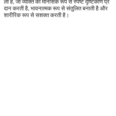
ली
है
जो
व्यक्ति
को
मानसिक
रूप
से
स्पष्ट
दृष्टिकोण
प्र
,
दान
करती
है
भावनात्मक
रूप
से
संतुलित
बनाती
है
और
,
शारीरिक
रूप
से
सशक्त
करती
है।