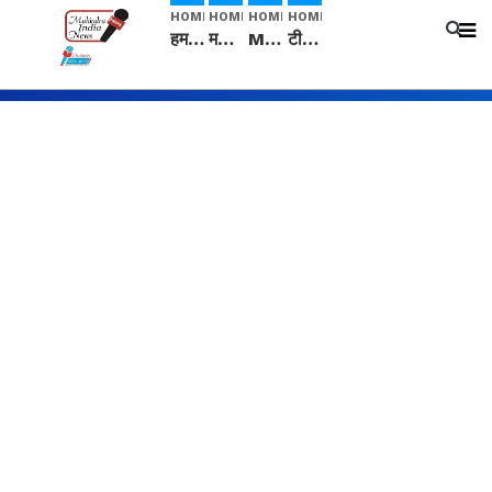
HOME
HOME
HOME
HOME
हम सनातनी..." सांसद kangana Ranaut से क्या बोली लड़की? Viral Jantar-Mantar | CJP protest
मनीषा हत्याकांड: हत्या, आत्महत्या या कोई बड़ा राज? | Full Story | Josh Haryana
Mangalsutra: हिंदू धर्म में शादी के बाद मंगलसूत्र क्यों पहनती है महिलाएं, किसने शुरु की ये परंपरा
टीम बीकेई ने एग्रीकल्चर ग्रेड की यूरिया खाद गट्टों में बदलकर टेक्निकल ग्रेड में बेचने वालों पर करवाई कार्रवाई: लखविंदर सिंह औलख