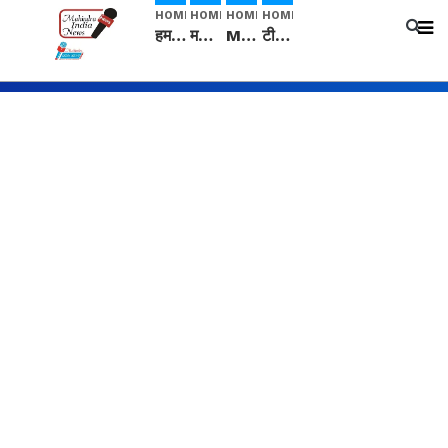
HOME
HOME
HOME
HOME
हम सनातनी..." सांसद kangana Ranaut से क्या बोली लड़की? Viral Jantar-Mantar | CJP protest
मनीषा हत्याकांड: हत्या, आत्महत्या या कोई बड़ा राज? | Full Story | Josh Haryana
Mangalsutra: हिंदू धर्म में शादी के बाद मंगलसूत्र क्यों पहनती है महिलाएं, किसने शुरु की ये परंपरा
टीम बीकेई ने एग्रीकल्चर ग्रेड की यूरिया खाद गट्टों में बदलकर टेक्निकल ग्रेड में बेचने वालों पर करवाई कार्रवाई: लखविंदर सिंह औलख