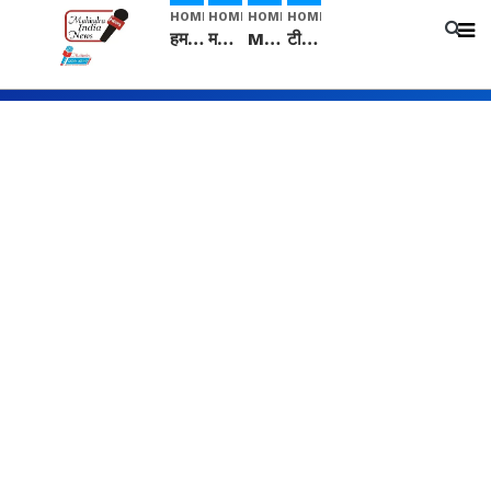
HOME
HOME
HOME
HOME
हम सनातनी..." सांसद kangana Ranaut से क्या बोली लड़की? Viral Jantar-Mantar | CJP protest
मनीषा हत्याकांड: हत्या, आत्महत्या या कोई बड़ा राज? | Full Story | Josh Haryana
Mangalsutra: हिंदू धर्म में शादी के बाद मंगलसूत्र क्यों पहनती है महिलाएं, किसने शुरु की ये परंपरा
टीम बीकेई ने एग्रीकल्चर ग्रेड की यूरिया खाद गट्टों में बदलकर टेक्निकल ग्रेड में बेचने वालों पर करवाई कार्रवाई: लखविंदर सिंह औलख