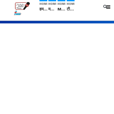
HOME
HOME
HOME
HOME
हम सनातनी..." सांसद kangana Ranaut से क्या बोली लड़की? Viral Jantar-Mantar | CJP protest
मनीषा हत्याकांड: हत्या, आत्महत्या या कोई बड़ा राज? | Full Story | Josh Haryana
Mangalsutra: हिंदू धर्म में शादी के बाद मंगलसूत्र क्यों पहनती है महिलाएं, किसने शुरु की ये परंपरा
टीम बीकेई ने एग्रीकल्चर ग्रेड की यूरिया खाद गट्टों में बदलकर टेक्निकल ग्रेड में बेचने वालों पर करवाई कार्रवाई: लखविंदर सिंह औलख