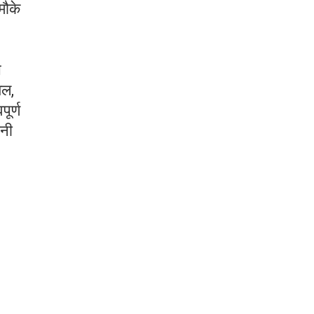
मौके
ि
यल,
पूर्ण
ानी