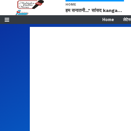
HOME
हम सनातनी..." सांसद kangana Ranaut से क्या बोली लड़की? Viral Jantar-Mantar | CJP protest
Home
लेटेस