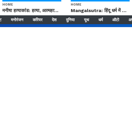
HOME
HOME
मनीषा हत्याकांड: हत्या, आत्महत्या या कोई बड़ा राज? | Full Story | Josh Haryana
Mangalsutra: हिंदू धर्म में शादी के बाद मंगलसूत्र क्यों पहनती है महिलाएं, किसने शुरु की ये परंपरा
्ट
मनोरंजन
करियर
देश
दुनिया
यूथ
धर्म
ऑटो
अ