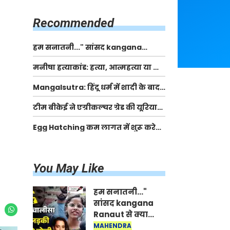
किसानों को मिलेगी 70 % तक सहायता
राशि
Recommended
हम सनातनी..." सांसद kangana
Ranaut से क्या बोली लड़की? Viral
मनीषा हत्याकांड: हत्या, आत्महत्या या कोई बड़ा राज?
Jantar-Mantar | CJP protest
| Full Story | Josh Haryana
Mangalsutra: हिंदू धर्म में शादी के बाद
मंगलसूत्र क्यों पहनती है महिलाएं, किसने
टीम बीकेई ने एग्रीकल्चर ग्रेड की यूरिया
शुरु की ये परंपरा
खाद गट्टों में बदलकर टेक्निकल ग्रेड में
Egg Hatching कम लागत में शुरू करे
बेचने वालों पर करवाई कार्रवाई:
नया बिजनेस। 17 हजार रुपए से शुरू करे।
लखविंदर सिंह औलख
Egg Hatching Machine
You May Like
हम सनातनी..."
सांसद kangana
Ranaut से क्या
बोली लड़की? Viral
MAHENDRA