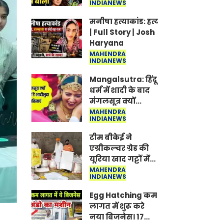
INDIANEWS
Jantar-Mantar |
CJP protest
मनीषा हत्याकांड: हत्या, आत्महत्या या क
| Full Story | Josh
Haryana
MAHENDRA
INDIANEWS
Mangalsutra: हिंदू
धर्म में शादी के बाद
मंगलसूत्र क्यों
पहनती है महिलाएं,
MAHENDRA
INDIANEWS
किसने शुरु की ये
परंपरा
टीम बीकेई ने
एग्रीकल्चर ग्रेड की
यूरिया खाद गट्टों में
बदलकर टेक्निकल
MAHENDRA
INDIANEWS
ग्रेड में बेचने वालों पर
करवाई कार्रवाई:
Egg Hatching कम
लखविंदर सिंह
लागत में शुरू करे
औलख
नया बिजनेस। 17