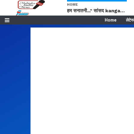
HOME
हम सनातनी..." सांसद kangana Ranaut से क्या बोली लड़की? Viral Jantar-Mantar | CJP protest
Home
लेटेस