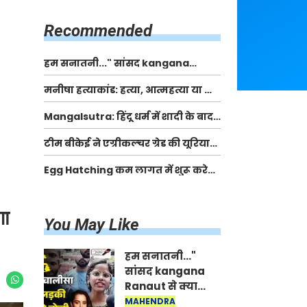
किसानों को मिलेगी 70 % तक सहायता
राशि
Recommended
हम सनातनी..." सांसद kangana
Ranaut से क्या बोली लड़की? Viral
मनीषा हत्याकांड: हत्या, आत्महत्या या कोई बड़ा राज?
Jantar-Mantar | CJP protest
| Full Story | Josh Haryana
Mangalsutra: हिंदू धर्म में शादी के बाद
मंगलसूत्र क्यों पहनती है महिलाएं, किसने
टीम बीकेई ने एग्रीकल्चर ग्रेड की यूरिया
शुरु की ये परंपरा
खाद गट्टों में बदलकर टेक्निकल ग्रेड में
Egg Hatching कम लागत में शुरू करे
बेचने वालों पर करवाई कार्रवाई:
नया बिजनेस। 17 हजार रुपए से शुरू करे।
लखविंदर सिंह औलख
Egg Hatching Machine
गा
You May Like
हम सनातनी..."
सांसद kangana
Ranaut से क्या
बोली लड़की? Viral
MAHENDRA