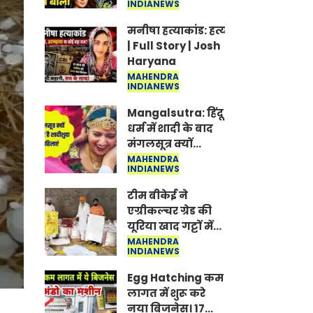
INDIANEWS
Jantar-Mantar |
CJP protest
मनीषा हत्याकांड: हत्या, आत्महत्या या क
| Full Story | Josh
Haryana
MAHENDRA
INDIANEWS
Mangalsutra: हिंदू
धर्म में शादी के बाद
मंगलसूत्र क्यों
पहनती है महिलाएं,
MAHENDRA
INDIANEWS
किसने शुरु की ये
परंपरा
टीम बीकेई ने
एग्रीकल्चर ग्रेड की
यूरिया खाद गट्टों में
बदलकर टेक्निकल
MAHENDRA
INDIANEWS
ग्रेड में बेचने वालों पर
करवाई कार्रवाई:
Egg Hatching कम
लखविंदर सिंह
लागत में शुरू करे
औलख
नया बिजनेस। 17