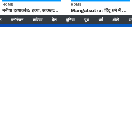
HOME
HOME
मनीषा हत्याकांड: हत्या, आत्महत्या या कोई बड़ा राज? | Full Story | Josh Haryana
Mangalsutra: हिंदू धर्म में शादी के बाद मंगलसूत्र क्यों पहनती है महिलाएं, किसने शुरु की ये परंपरा
्ट
मनोरंजन
करियर
देश
दुनिया
यूथ
धर्म
ऑटो
अ