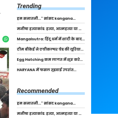
Trending
हम सनातनी..." सांसद kangana
Ranaut से क्या बोली लड़की? Viral
मनीषा हत्याकांड: हत्या, आत्महत्या या कोई बड़ा राज?
Jantar-Mantar | CJP protest
| Full Story | Josh Haryana
Mangalsutra: हिंदू धर्म में शादी के बाद
मंगलसूत्र क्यों पहनती है महिलाएं, किसने
टीम बीकेई ने एग्रीकल्चर ग्रेड की यूरिया
शुरु की ये परंपरा
खाद गट्टों में बदलकर टेक्निकल ग्रेड में
Egg Hatching कम लागत में शुरू करे
बेचने वालों पर करवाई कार्रवाई:
नया बिजनेस। 17 हजार रुपए से शुरू करे।
लखविंदर सिंह औलख
HARYANA में फसल तुड़वाई उपरांत
Egg Hatching Machine
पैकिंग और परिवहन के लिए बागवानी
किसानों को मिलेगी 70 % तक सहायता
राशि
Recommended
हम सनातनी..." सांसद kangana
Ranaut से क्या बोली लड़की? Viral
मनीषा हत्याकांड: हत्या, आत्महत्या या कोई बड़ा राज?
Jantar-Mantar | CJP protest