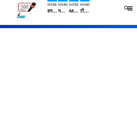
HOME
HOME
HOME
HOME
हम सनातनी..." सांसद kangana Ranaut से क्या बोली लड़की? Viral Jantar-Mantar | CJP protest
मनीषा हत्याकांड: हत्या, आत्महत्या या कोई बड़ा राज? | Full Story | Josh Haryana
Mangalsutra: हिंदू धर्म में शादी के बाद मंगलसूत्र क्यों पहनती है महिलाएं, किसने शुरु की ये परंपरा
टीम बीकेई ने एग्रीकल्चर ग्रेड की यूरिया खाद गट्टों में बदलकर टेक्निकल ग्रेड में बेचने वालों पर करवाई कार्रवाई: लखविंदर सिंह औलख