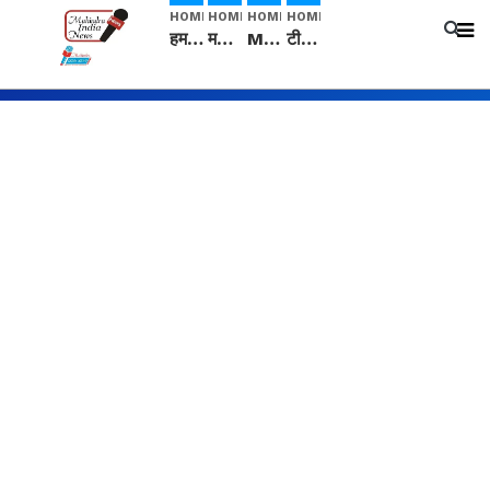
HOME
HOME
HOME
HOME
हम सनातनी..." सांसद kangana Ranaut से क्या बोली लड़की? Viral Jantar-Mantar | CJP protest
मनीषा हत्याकांड: हत्या, आत्महत्या या कोई बड़ा राज? | Full Story | Josh Haryana
Mangalsutra: हिंदू धर्म में शादी के बाद मंगलसूत्र क्यों पहनती है महिलाएं, किसने शुरु की ये परंपरा
टीम बीकेई ने एग्रीकल्चर ग्रेड की यूरिया खाद गट्टों में बदलकर टेक्निकल ग्रेड में बेचने वालों पर करवाई कार्रवाई: लखविंदर सिंह औलख