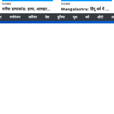
HOME
HOME
मनीषा हत्याकांड: हत्या, आत्महत्या या कोई बड़ा राज? | Full Story | Josh Haryana
Mangalsutra: हिंदू धर्म में शादी के बाद मंगलसूत्र क्यों पहनती है महिलाएं, किसने शुरु की ये परंपरा
्ट
मनोरंजन
करियर
देश
दुनिया
यूथ
धर्म
ऑटो
अ