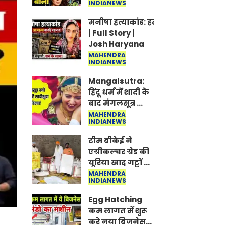
INDIANEWS
Jantar-Mantar |
CJP protest
मनीषा हत्याकांड: हत्या, आत्महत्या या क
| Full Story | Josh
Haryana
MAHENDRA
INDIANEWS
Mangalsutra: हिंदू
धर्म में शादी के बाद
मंगलसूत्र क्यों
पहनती है महिलाएं,
MAHENDRA
INDIANEWS
किसने शुरु की ये
परंपरा
टीम बीकेई ने
एग्रीकल्चर ग्रेड की
यूरिया खाद गट्टों में
बदलकर टेक्निकल
MAHENDRA
INDIANEWS
ग्रेड में बेचने वालों पर
करवाई कार्रवाई:
Egg Hatching कम
लखविंदर सिंह
लागत में शुरू करे
औलख
नया बिजनेस। 17