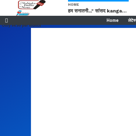
HOME
हम सनातनी..." सांसद kangana Ranaut से क्या बोली लड़की? Viral Jantar-Mantar | CJP protest
Home
लेटेस