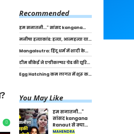
किसानों को मिलेगी 70 % तक सहायता
राशि
Recommended
हम सनातनी..." सांसद kangana
Ranaut से क्या बोली लड़की? Viral
मनीषा हत्याकांड: हत्या, आत्महत्या या कोई बड़ा राज?
Jantar-Mantar | CJP protest
| Full Story | Josh Haryana
Mangalsutra: हिंदू धर्म में शादी के बाद
मंगलसूत्र क्यों पहनती है महिलाएं, किसने
टीम बीकेई ने एग्रीकल्चर ग्रेड की यूरिया
शुरु की ये परंपरा
खाद गट्टों में बदलकर टेक्निकल ग्रेड में
Egg Hatching कम लागत में शुरू करे
बेचने वालों पर करवाई कार्रवाई:
नया बिजनेस। 17 हजार रुपए से शुरू करे।
लखविंदर सिंह औलख
Egg Hatching Machine
?
You May Like
हम सनातनी..."
सांसद kangana
Ranaut से क्या
बोली लड़की? Viral
MAHENDRA