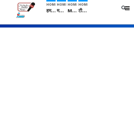
HOME
HOME
HOME
HOME
हम सनातनी..." सांसद kangana Ranaut से क्या बोली लड़की? Viral Jantar-Mantar | CJP protest
मनीषा हत्याकांड: हत्या, आत्महत्या या कोई बड़ा राज? | Full Story | Josh Haryana
Mangalsutra: हिंदू धर्म में शादी के बाद मंगलसूत्र क्यों पहनती है महिलाएं, किसने शुरु की ये परंपरा
टीम बीकेई ने एग्रीकल्चर ग्रेड की यूरिया खाद गट्टों में बदलकर टेक्निकल ग्रेड में बेचने वालों पर करवाई कार्रवाई: लखविंदर सिंह औलख