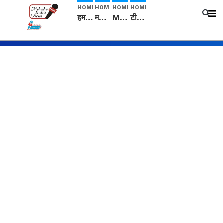
HOME
HOME
HOME
HOME
हम सनातनी..." सांसद kangana Ranaut से क्या बोली लड़की? Viral Jantar-Mantar | CJP protest
मनीषा हत्याकांड: हत्या, आत्महत्या या कोई बड़ा राज? | Full Story | Josh Haryana
Mangalsutra: हिंदू धर्म में शादी के बाद मंगलसूत्र क्यों पहनती है महिलाएं, किसने शुरु की ये परंपरा
टीम बीकेई ने एग्रीकल्चर ग्रेड की यूरिया खाद गट्टों में बदलकर टेक्निकल ग्रेड में बेचने वालों पर करवाई कार्रवाई: लखविंदर सिंह औलख