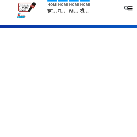
HOME
HOME
HOME
HOME
हम सनातनी..." सांसद kangana Ranaut से क्या बोली लड़की? Viral Jantar-Mantar | CJP protest
मनीषा हत्याकांड: हत्या, आत्महत्या या कोई बड़ा राज? | Full Story | Josh Haryana
Mangalsutra: हिंदू धर्म में शादी के बाद मंगलसूत्र क्यों पहनती है महिलाएं, किसने शुरु की ये परंपरा
टीम बीकेई ने एग्रीकल्चर ग्रेड की यूरिया खाद गट्टों में बदलकर टेक्निकल ग्रेड में बेचने वालों पर करवाई कार्रवाई: लखविंदर सिंह औलख