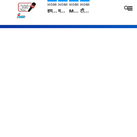
HOME
HOME
HOME
HOME
हम सनातनी..." सांसद kangana Ranaut से क्या बोली लड़की? Viral Jantar-Mantar | CJP protest
मनीषा हत्याकांड: हत्या, आत्महत्या या कोई बड़ा राज? | Full Story | Josh Haryana
Mangalsutra: हिंदू धर्म में शादी के बाद मंगलसूत्र क्यों पहनती है महिलाएं, किसने शुरु की ये परंपरा
टीम बीकेई ने एग्रीकल्चर ग्रेड की यूरिया खाद गट्टों में बदलकर टेक्निकल ग्रेड में बेचने वालों पर करवाई कार्रवाई: लखविंदर सिंह औलख