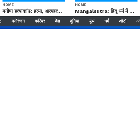
HOME
HOME
मनीषा हत्याकांड: हत्या, आत्महत्या या कोई बड़ा राज? | Full Story | Josh Haryana
Mangalsutra: हिंदू धर्म में शादी के बाद मंगलसूत्र क्यों पहनती है महिलाएं, किसने शुरु की ये परंपरा
्ट
मनोरंजन
करियर
देश
दुनिया
यूथ
धर्म
ऑटो
अ