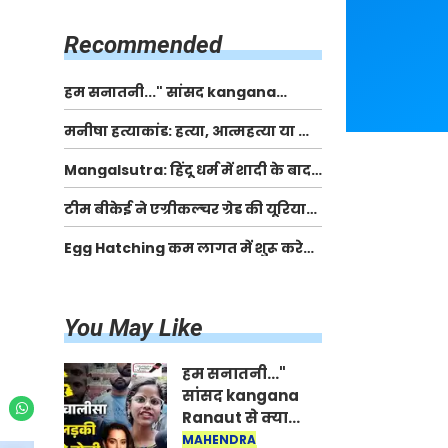
किसानों को मिलेगी 70 % तक सहायता
राशि
Recommended
हम सनातनी..." सांसद kangana
Ranaut से क्या बोली लड़की? Viral
मनीषा हत्याकांड: हत्या, आत्महत्या या कोई बड़ा राज?
Jantar-Mantar | CJP protest
| Full Story | Josh Haryana
Mangalsutra: हिंदू धर्म में शादी के बाद
मंगलसूत्र क्यों पहनती है महिलाएं, किसने
टीम बीकेई ने एग्रीकल्चर ग्रेड की यूरिया
शुरु की ये परंपरा
खाद गट्टों में बदलकर टेक्निकल ग्रेड में
Egg Hatching कम लागत में शुरू करे
बेचने वालों पर करवाई कार्रवाई:
नया बिजनेस। 17 हजार रुपए से शुरू करे।
लखविंदर सिंह औलख
Egg Hatching Machine
You May Like
हम सनातनी..."
सांसद kangana
Ranaut से क्या
बोली लड़की? Viral
MAHENDRA