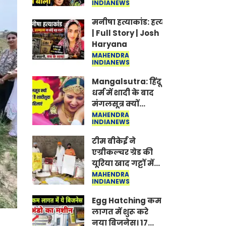
INDIANEWS
Jantar-Mantar |
CJP protest
मनीषा हत्याकांड: हत्या, आत्महत्या या क
| Full Story | Josh
Haryana
MAHENDRA
INDIANEWS
Mangalsutra: हिंदू
धर्म में शादी के बाद
मंगलसूत्र क्यों
पहनती है महिलाएं,
MAHENDRA
INDIANEWS
किसने शुरु की ये
परंपरा
टीम बीकेई ने
एग्रीकल्चर ग्रेड की
यूरिया खाद गट्टों में
बदलकर टेक्निकल
MAHENDRA
INDIANEWS
ग्रेड में बेचने वालों पर
करवाई कार्रवाई:
Egg Hatching कम
लखविंदर सिंह
लागत में शुरू करे
औलख
नया बिजनेस। 17