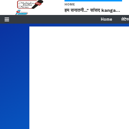
HOME
हम सनातनी..." सांसद kangana Ranaut से क्या बोली लड़की? Viral Jantar-Mantar | CJP protest
Home
लेटेस