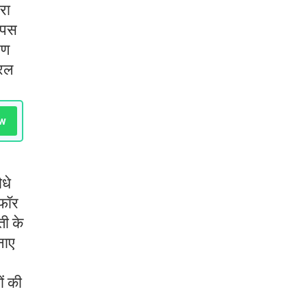
रा
ैंपस
पण
्रल
w
धे
 फॉर
ती के
नाए
ों की