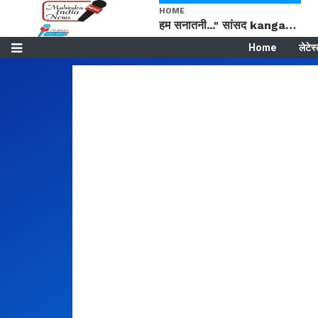
HOME
हम सनातनी..." सांसद kangana Ranaut से क्या बोली लड़की? Viral Jantar-Mantar | CJP protest
Home
लेटेस