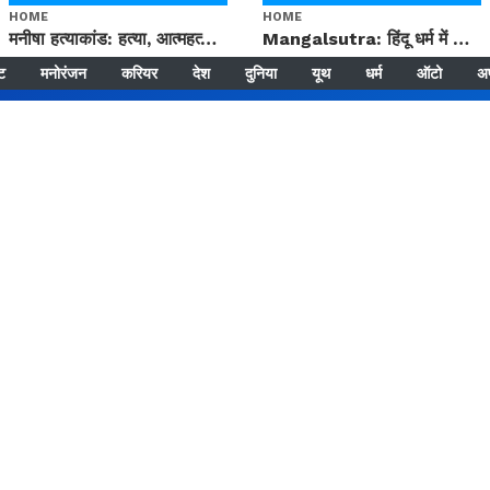
HOME
HOME
मनीषा हत्याकांड: हत्या, आत्महत्या या कोई बड़ा राज? | Full Story | Josh Haryana
Mangalsutra: हिंदू धर्म में शादी के बाद मंगलसूत्र क्यों पहनती है महिलाएं, किसने शुरु की ये परंपरा
्ट
मनोरंजन
करियर
देश
दुनिया
यूथ
धर्म
ऑटो
अ