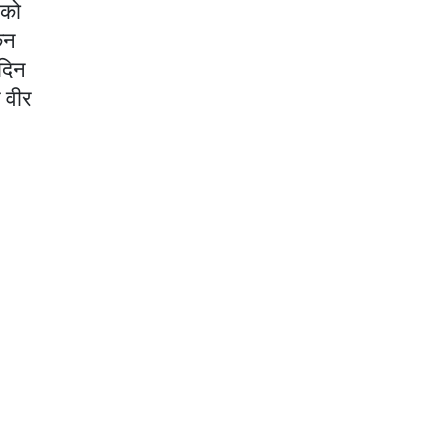
 को
किन
 दिन
े वीर