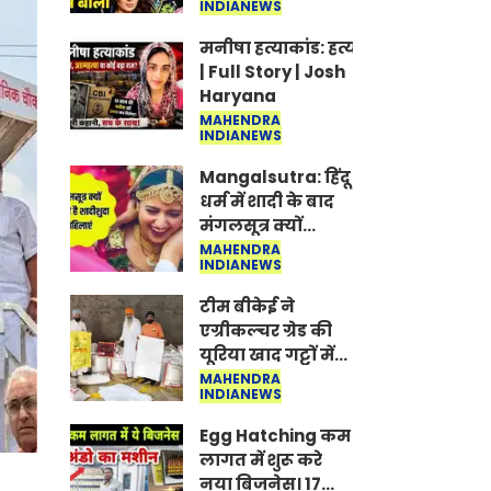
INDIANEWS
Jantar-Mantar |
CJP protest
मनीषा हत्याकांड: हत्या, आत्महत्या या क
| Full Story | Josh
Haryana
MAHENDRA
INDIANEWS
Mangalsutra: हिंदू
धर्म में शादी के बाद
मंगलसूत्र क्यों
पहनती है महिलाएं,
MAHENDRA
INDIANEWS
किसने शुरु की ये
परंपरा
टीम बीकेई ने
एग्रीकल्चर ग्रेड की
यूरिया खाद गट्टों में
बदलकर टेक्निकल
MAHENDRA
INDIANEWS
ग्रेड में बेचने वालों पर
करवाई कार्रवाई:
Egg Hatching कम
लखविंदर सिंह
लागत में शुरू करे
औलख
नया बिजनेस। 17