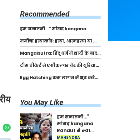
किसानों को मिलेगी 70 % तक सहायता
राशि
Recommended
हम सनातनी..." सांसद kangana
Ranaut से क्या बोली लड़की? Viral
मनीषा हत्याकांड: हत्या, आत्महत्या या कोई बड़ा राज?
Jantar-Mantar | CJP protest
| Full Story | Josh Haryana
Mangalsutra: हिंदू धर्म में शादी के बाद
मंगलसूत्र क्यों पहनती है महिलाएं, किसने
टीम बीकेई ने एग्रीकल्चर ग्रेड की यूरिया
शुरु की ये परंपरा
खाद गट्टों में बदलकर टेक्निकल ग्रेड में
Egg Hatching कम लागत में शुरू करे
बेचने वालों पर करवाई कार्रवाई:
नया बिजनेस। 17 हजार रुपए से शुरू करे।
लखविंदर सिंह औलख
Egg Hatching Machine
्रीय
You May Like
हम सनातनी..."
सांसद kangana
Ranaut से क्या
बोली लड़की? Viral
MAHENDRA