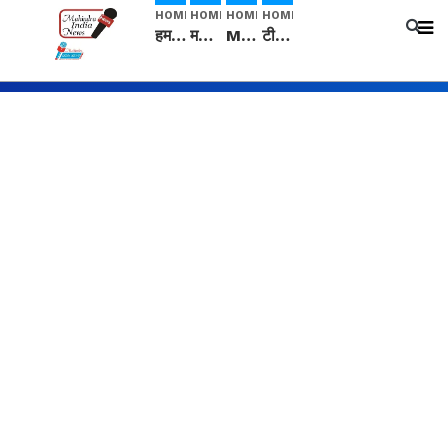
HOME
HOME
HOME
HOME
हम सनातनी..." सांसद kangana Ranaut से क्या बोली लड़की? Viral Jantar-Mantar | CJP protest
मनीषा हत्याकांड: हत्या, आत्महत्या या कोई बड़ा राज? | Full Story | Josh Haryana
Mangalsutra: हिंदू धर्म में शादी के बाद मंगलसूत्र क्यों पहनती है महिलाएं, किसने शुरु की ये परंपरा
टीम बीकेई ने एग्रीकल्चर ग्रेड की यूरिया खाद गट्टों में बदलकर टेक्निकल ग्रेड में बेचने वालों पर करवाई कार्रवाई: लखविंदर सिंह औलख