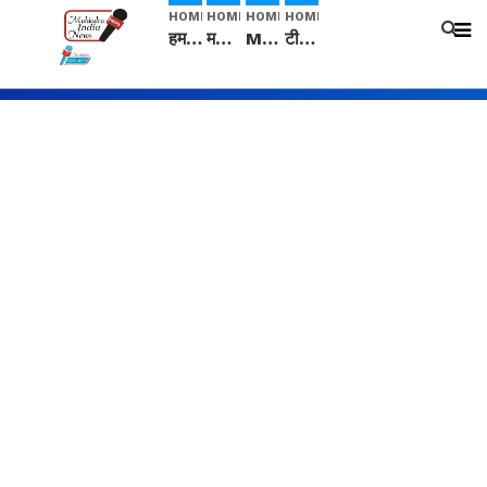
HOME
HOME
HOME
HOME
हम सनातनी..." सांसद kangana Ranaut से क्या बोली लड़की? Viral Jantar-Mantar | CJP protest
मनीषा हत्याकांड: हत्या, आत्महत्या या कोई बड़ा राज? | Full Story | Josh Haryana
Mangalsutra: हिंदू धर्म में शादी के बाद मंगलसूत्र क्यों पहनती है महिलाएं, किसने शुरु की ये परंपरा
टीम बीकेई ने एग्रीकल्चर ग्रेड की यूरिया खाद गट्टों में बदलकर टेक्निकल ग्रेड में बेचने वालों पर करवाई कार्रवाई: लखविंदर सिंह औलख