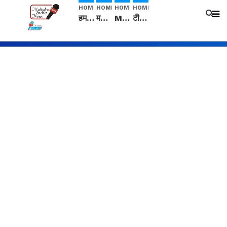
HOME
HOME
HOME
HOME
हम सनातनी..." सांसद kangana Ranaut से क्या बोली लड़की? Viral Jantar-Mantar | CJP protest
मनीषा हत्याकांड: हत्या, आत्महत्या या कोई बड़ा राज? | Full Story | Josh Haryana
Mangalsutra: हिंदू धर्म में शादी के बाद मंगलसूत्र क्यों पहनती है महिलाएं, किसने शुरु की ये परंपरा
टीम बीकेई ने एग्रीकल्चर ग्रेड की यूरिया खाद गट्टों में बदलकर टेक्निकल ग्रेड में बेचने वालों पर करवाई कार्रवाई: लखविंदर सिंह औलख